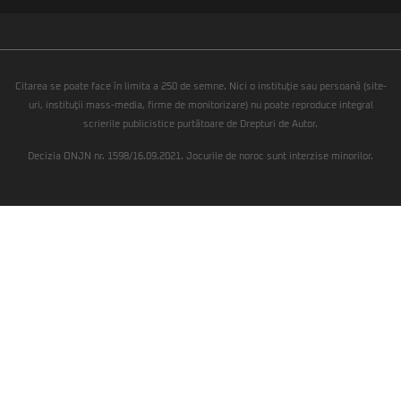
Citarea se poate face în limita a 250 de semne. Nici o instituţie sau persoană (site-
uri, instituţii mass-media, firme de monitorizare) nu poate reproduce integral
scrierile publicistice purtătoare de Drepturi de Autor.
Decizia ONJN nr. 1598/16.09.2021. Jocurile de noroc sunt interzise minorilor.