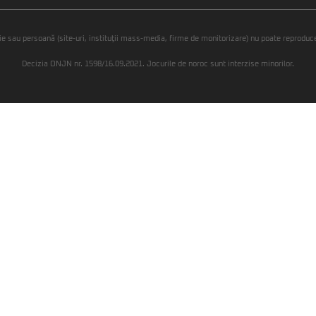
ie sau persoană (site-uri, instituţii mass-media, firme de monitorizare) nu poate reproduce 
Decizia ONJN nr. 1598/16.09.2021. Jocurile de noroc sunt interzise minorilor.