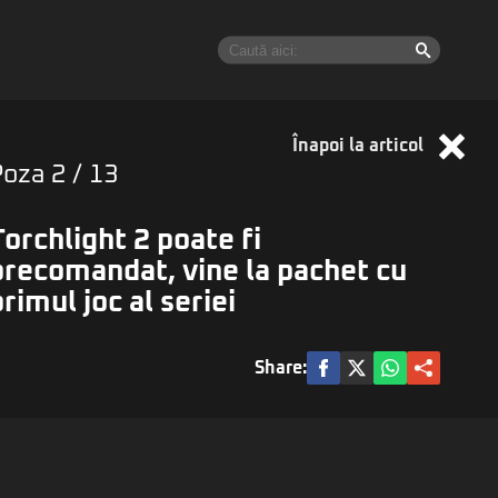
Înapoi la articol
Poza
2
/ 13
Torchlight 2 poate fi
precomandat, vine la pachet cu
primul joc al seriei
Share: