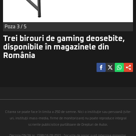
Poza
3
/ 5
Trei birouri de gaming deosebite,
disponibile în magazinele din
România
Citarea se poate face în limita a 250 de semne. Nici o instituţie sau persoană (site-
uri, instituţii mass-media, firme de monitorizare) nu poate reproduce integral
scrierile publicistice purtătoare de Drepturi de Autor.
Decizia ONJN nr. 1598/16.09.2021. Jocurile de noroc sunt interzise minorilor.