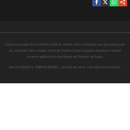
Citarea se poate face în limita a 250 de semne. Nici o instituţie sau persoană (site-
uri, instituţii mass-media, firme de monitorizare) nu poate reproduce integral
scrierile publicistice purtătoare de Drepturi de Autor.
Decizia ONJN nr. 1598/16.09.2021. Jocurile de noroc sunt interzise minorilor.