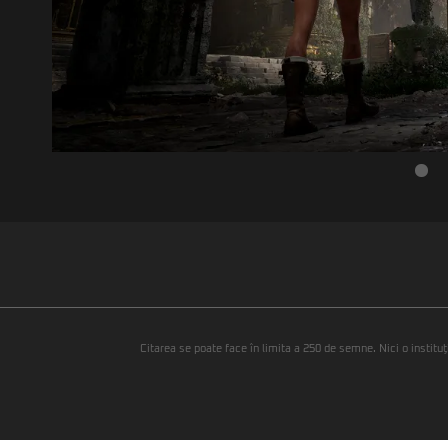
Citarea se poate face în limita a 250 de semne. Nici o instituţ