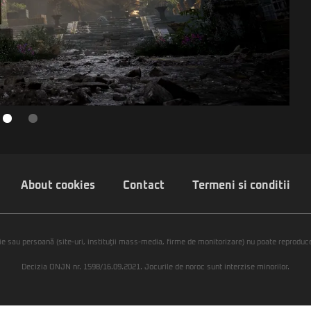
About cookies
Contact
Termeni si conditii
ie sau persoană (site-uri, instituţii mass-media, firme de monitorizare) nu poate reproduce 
Decizia ONJN nr. 1598/16.09.2021. Jocurile de noroc sunt interzise minorilor.