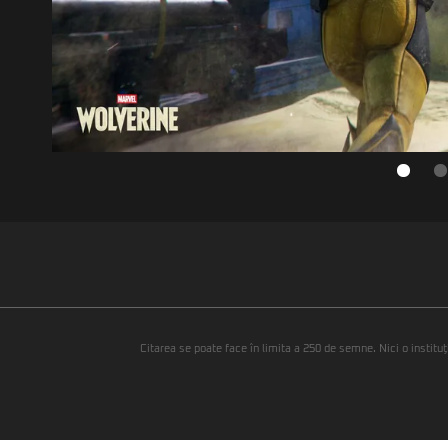
Citarea se poate face în limita a 250 de semne. Nici o instituţ