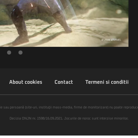
About cookies
Contact
Termeni si conditii
ie sau persoană (site-uri, instituţii mass-media, firme de monitorizare) nu poate reproduce 
Decizia ONJN nr. 1598/16.09.2021. Jocurile de noroc sunt interzise minorilor.