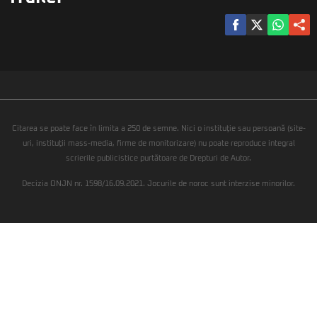
Citarea se poate face în limita a 250 de semne. Nici o instituţie sau persoană (site-
uri, instituţii mass-media, firme de monitorizare) nu poate reproduce integral
scrierile publicistice purtătoare de Drepturi de Autor.
Decizia ONJN nr. 1598/16.09.2021. Jocurile de noroc sunt interzise minorilor.