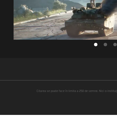
Citarea se poate face în limita a 250 de semne. Nici o instituţ