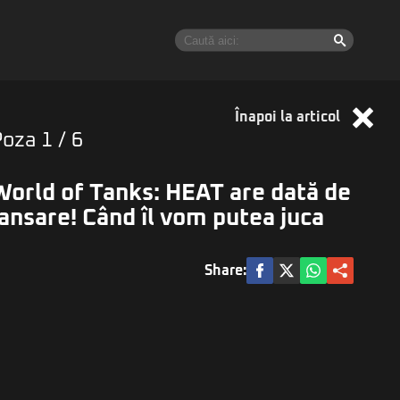
Înapoi la articol
Poza
1
/ 6
World of Tanks: HEAT are dată de
lansare! Când îl vom putea juca
Share: