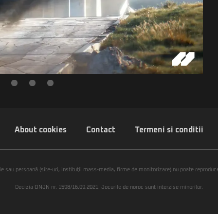
About cookies
Contact
Termeni si conditii
ie sau persoană (site-uri, instituţii mass-media, firme de monitorizare) nu poate reproduce 
Decizia ONJN nr. 1598/16.09.2021. Jocurile de noroc sunt interzise minorilor.