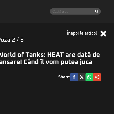
Înapoi la articol
Poza
2
/ 6
World of Tanks: HEAT are dată de
lansare! Când îl vom putea juca
Share: