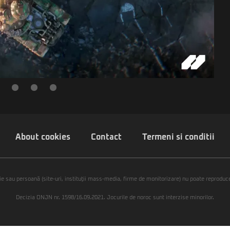
About cookies
Contact
Termeni si conditii
ie sau persoană (site-uri, instituţii mass-media, firme de monitorizare) nu poate reproduce 
Decizia ONJN nr. 1598/16.09.2021. Jocurile de noroc sunt interzise minorilor.