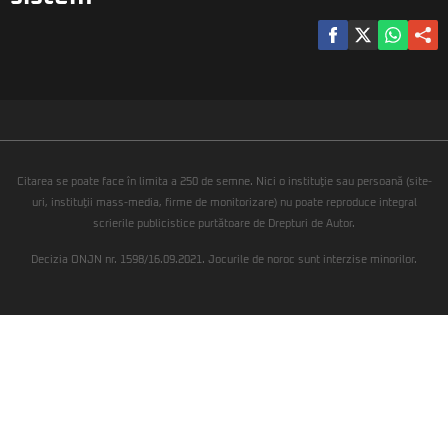
Citarea se poate face în limita a 250 de semne. Nici o instituţie sau persoană (site-
uri, instituţii mass-media, firme de monitorizare) nu poate reproduce integral
scrierile publicistice purtătoare de Drepturi de Autor.
Decizia ONJN nr. 1598/16.09.2021. Jocurile de noroc sunt interzise minorilor.