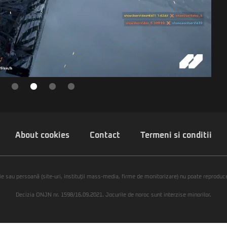
About cookies
Contact
Termeni si conditii
ie sau persoană (site-uri, instituţii mass-media, firme de monitorizare) nu poate reproduce 
Decizia ONJN nr. 1598/16.09.2021. Jocurile de noroc sunt interzise minorilor.