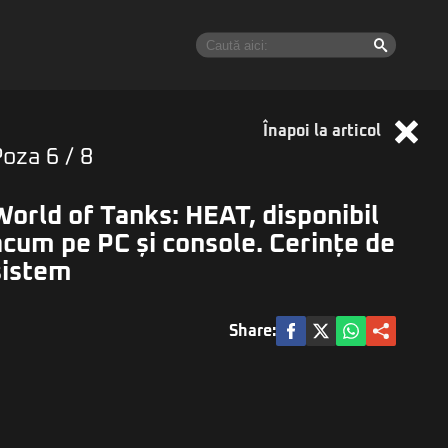
Înapoi la articol
Poza
6
/ 8
World of Tanks: HEAT, disponibil
acum pe PC și console. Cerințe de
sistem
Share: