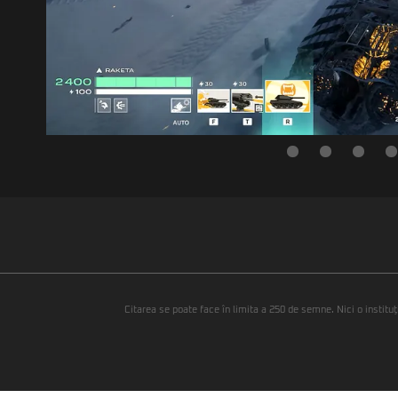
Citarea se poate face în limita a 250 de semne. Nici o instituţ