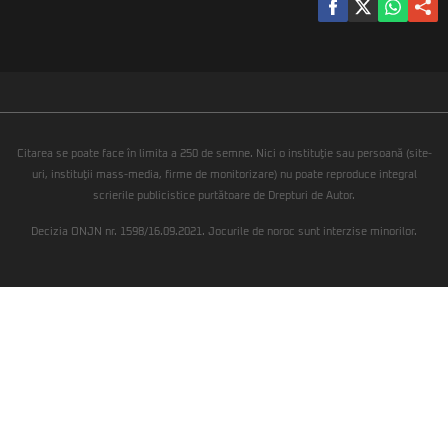
Citarea se poate face în limita a 250 de semne. Nici o instituţie sau persoană (site-
uri, instituţii mass-media, firme de monitorizare) nu poate reproduce integral
scrierile publicistice purtătoare de Drepturi de Autor.
Decizia ONJN nr. 1598/16.09.2021. Jocurile de noroc sunt interzise minorilor.