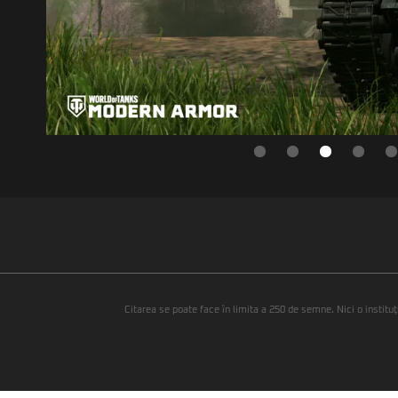
Citarea se poate face în limita a 250 de semne. Nici o instituţ