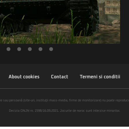
About cookies
Contact
Termeni si conditii
ie sau persoană (site-uri, instituţii mass-media, firme de monitorizare) nu poate reproduce 
Decizia ONJN nr. 1598/16.09.2021. Jocurile de noroc sunt interzise minorilor.