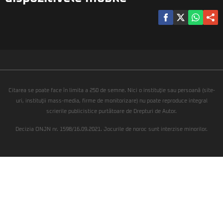
Citarea se poate face în limita a 250 de semne. Nici o instituţie sau persoană (site-
uri, instituţii mass-media, firme de monitorizare) nu poate reproduce integral
scrierile publicistice purtătoare de Drepturi de Autor.
Decizia ONJN nr. 1598/16.09.2021. Jocurile de noroc sunt interzise minorilor.