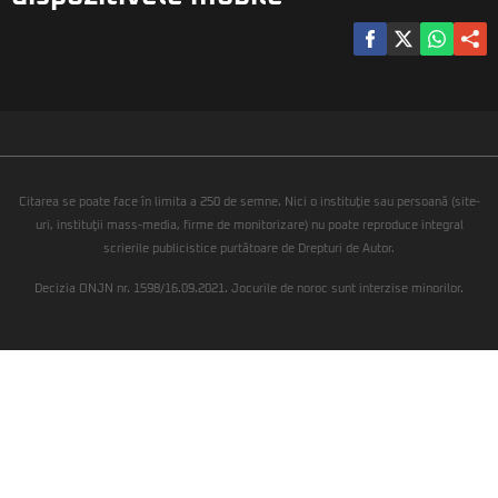
Citarea se poate face în limita a 250 de semne. Nici o instituţie sau persoană (site-
uri, instituţii mass-media, firme de monitorizare) nu poate reproduce integral
scrierile publicistice purtătoare de Drepturi de Autor.
Decizia ONJN nr. 1598/16.09.2021. Jocurile de noroc sunt interzise minorilor.