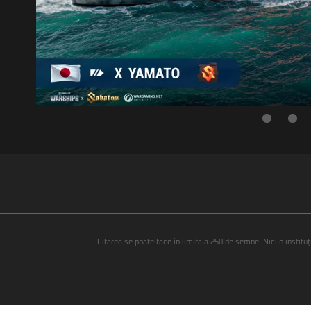
Citarea se poate face în limita a 250 de semne. Nici o instituţ