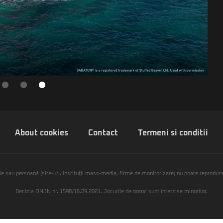
About cookies
Contact
Termeni si conditii
ie sau persoană (site-uri, instituţii mass-media, firme de monitorizare) nu poate reproduce 
Decizia ONJN nr. 1598/16.09.2021. Jocurile de noroc sunt interzise minorilor.