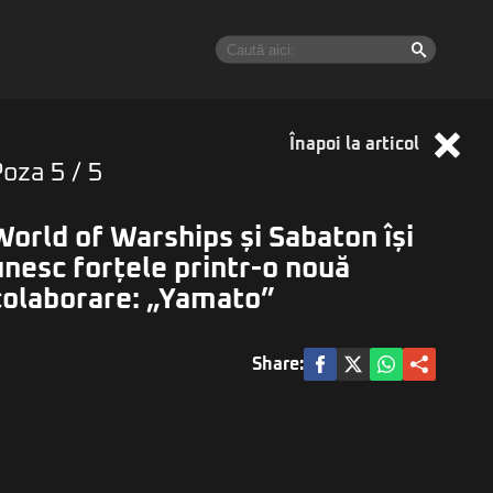
Înapoi la articol
Poza
5
/ 5
World of Warships și Sabaton își
unesc forțele printr-o nouă
colaborare: „Yamato”
Share: