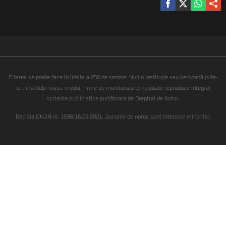
Citarea se poate face în limita a 250 de semne. Nici o instituţie sau persoană (site-
uri, instituţii mass-media, firme de monitorizare) nu poate reproduce integral
scrierile publicistice purtătoare de Drepturi de Autor.
Decizia ONJN nr. 1598/16.09.2021. Jocurile de noroc sunt interzise minorilor.