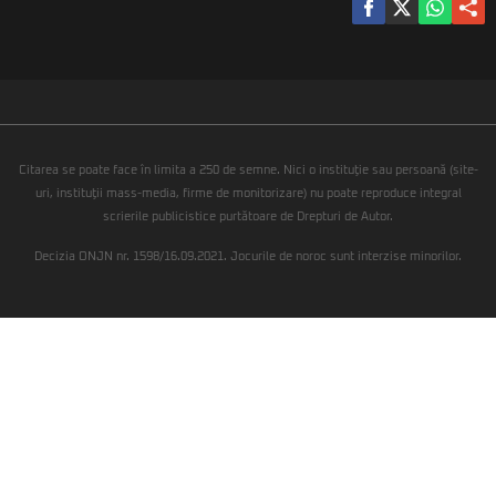
Citarea se poate face în limita a 250 de semne. Nici o instituţie sau persoană (site-
uri, instituţii mass-media, firme de monitorizare) nu poate reproduce integral
scrierile publicistice purtătoare de Drepturi de Autor.
Decizia ONJN nr. 1598/16.09.2021. Jocurile de noroc sunt interzise minorilor.