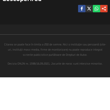
Citarea se poate face în limita a 250 de semne. Nici o instituţie sau persoană (site-
uri, instituţii mass-media, firme de monitorizare) nu poate reproduce integral
scrierile publicistice purtătoare de Drepturi de Autor.
Decizia ONJN nr. 1598/16.09.2021. Jocurile de noroc sunt interzise minorilor.