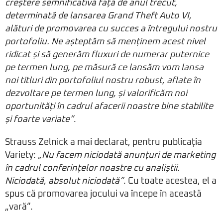
creștere semnificativă față de anul trecut,
determinată de lansarea Grand Theft Auto VI,
alături de promovarea cu succes a întregului nostru
portofoliu. Ne așteptăm să menținem acest nivel
ridicat și să generăm fluxuri de numerar puternice
pe termen lung, pe măsură ce lansăm vom lansa
noi titluri din portofoliul nostru robust, aflate în
dezvoltare pe termen lung, și valorificăm noi
oportunități în cadrul afacerii noastre bine stabilite
și foarte variate”
.
Strauss Zelnick a mai declarat, pentru publicația
Variety:
„Nu facem niciodată anunțuri de marketing
în cadrul conferințelor noastre cu analiștii.
Niciodată, absolut niciodată”
. Cu toate acestea, el a
spus că promovarea jocului va începe în această
„vară”.