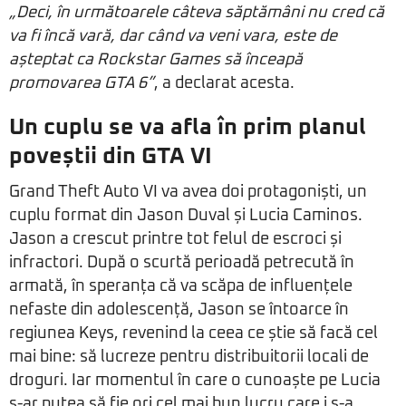
„Deci, în următoarele câteva săptămâni nu cred că
va fi încă vară, dar când va veni vara, este de
așteptat ca Rockstar Games să înceapă
promovarea GTA 6”
, a declarat acesta.
Un cuplu se va afla în prim planul
poveștii din GTA VI
Grand Theft Auto VI va avea doi protagoniști, un
cuplu format din Jason Duval și Lucia Caminos.
Jason a crescut printre tot felul de escroci și
infractori. După o scurtă perioadă petrecută în
armată, în speranța că va scăpa de influențele
nefaste din adolescență, Jason se întoarce în
regiunea Keys, revenind la ceea ce știe să facă cel
mai bine: să lucreze pentru distribuitorii locali de
droguri. Iar momentul în care o cunoaște pe Lucia
s-ar putea să fie ori cel mai bun lucru care i s-a