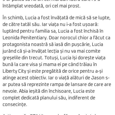
întâmplat vreodată, ori cel mai prost.
În schimb, Lucia a fost învățată de mică să se lupte,
de către tatăl său. Iar viața nu i-a fost ușoară:
luptând pentru familia sa, Lucia a fost închisă în
Leonida Penitentiary. Doar norocul chior a făcut ca
protagonista noastră să iasă din pușcărie, Lucia
jurând că și-a învățat lecția și nu va mai comite
greșelile din trecut. Totuși, Lucia își dorește viața
bună la care visa și mama ei pe când trăiau în
Liberty City și este pregătită de orice pentru a-și
atinge acest obiectiv. Iar o viață alături de Jason s-
ar putea să reprezinte rampa de lansare de care are
nevoie. Abia ieșită din închisoare, Lucia este
complet dedicată planului său, indiferent de
consecințe.