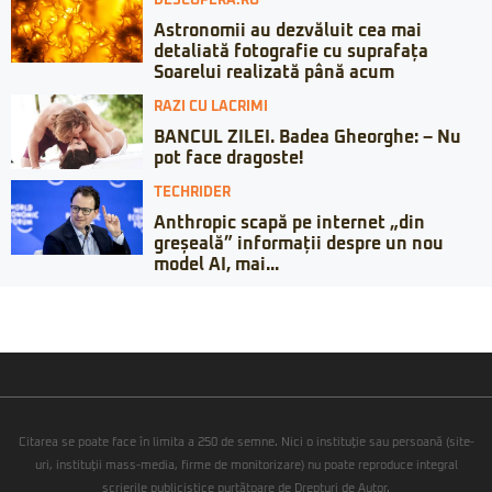
DESCOPERA.RO
Astronomii au dezvăluit cea mai
detaliată fotografie cu suprafața
Soarelui realizată până acum
RAZI CU LACRIMI
BANCUL ZILEI. Badea Gheorghe: – Nu
pot face dragoste!
TECHRIDER
Anthropic scapă pe internet „din
greșeală” informații despre un nou
model AI, mai...
Citarea se poate face în limita a 250 de semne. Nici o instituţie sau persoană (site-
uri, instituţii mass-media, firme de monitorizare) nu poate reproduce integral
scrierile publicistice purtătoare de Drepturi de Autor.