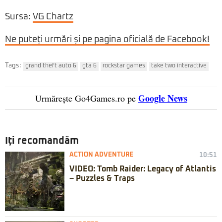
Sursa:
VG Chartz
Ne puteți urmări și pe pagina oficială de Facebook!
Tags:
grand theft auto 6
gta 6
rockstar games
take two interactive
Google News
Urmărește Go4Games.ro pe
Iți recomandăm
ACTION ADVENTURE
10:51
VIDEO: Tomb Raider: Legacy of Atlantis
– Puzzles & Traps