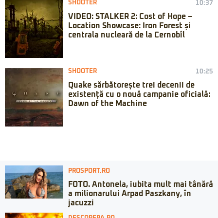
SHOOTER
10:37
VIDEO: STALKER 2: Cost of Hope –
Location Showcase: Iron Forest și
centrala nucleară de la Cernobîl
SHOOTER
10:25
Quake sărbătorește trei decenii de
existență cu o nouă campanie oficială:
Dawn of the Machine
PROSPORT.RO
FOTO. Antonela, iubita mult mai tânără
a milionarului Arpad Paszkany, în
jacuzzi