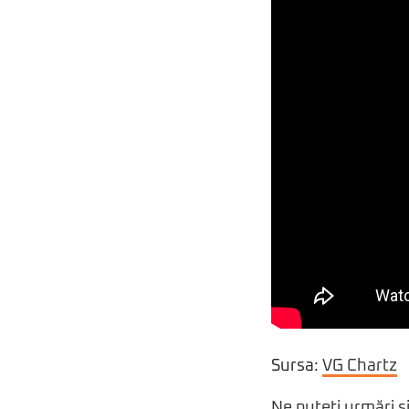
Sursa:
VG Chartz
Ne puteți urmări ș