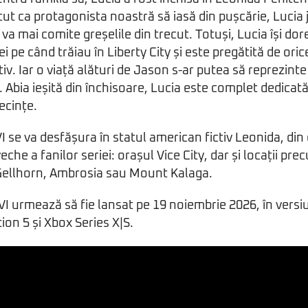
cut ca protagonista noastră să iasă din pușcărie, Lucia 
u va mai comite greșelile din trecut. Totuși, Lucia își do
i pe când trăiau în Liberty City și este pregătită de oric
tiv. Iar o viață alături de Jason s-ar putea să reprezin
. Abia ieșită din închisoare, Lucia este complet dedicată
ecințe.
 se va desfășura în statul american fictiv Leonida, din 
che a fanilor seriei: orașul Vice City, dar și locații pr
 Gellhorn, Ambrosia sau Mount Kalaga.
I urmează să fie lansat pe 19 noiembrie 2026, în versi
ion 5 și Xbox Series X|S.