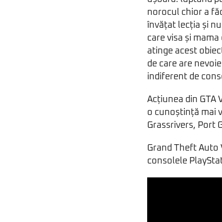
norocul chior a fă
învățat lecția și n
care visa și mama e
atinge acest obiec
de care are nevoie
indiferent de cons
Acțiunea din GTA VI
o cunoștință mai ve
Grassrivers, Port
Grand Theft Auto V
consolele PlayStat