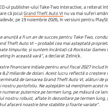
EO-ul publisher-ului Take-Two Interactive, a reiterat înt
iare că jocul
Grand Theft Auto VI
nu va mai suferi amân
tr-adevăr, pe 19 noiembrie 2026, în versiuni pentru PlayS
se anunță a fi un an de succes pentru Take-Two, condu
nd Theft Auto VI – probabil cea mai așteptată propriet
oate timpurile, și suntem încântați că Rockstar Games î
ting în această vară”
, a declarat Zelnick.
tre financiare inițiale pentru anul fiscal 2027 includ în
 8,2 miliarde de dolari. Acest lucru reflectă o creștere
terminată de lansarea Grand Theft Auto VI, alături de
i nostru portofoliu. Ne așteptăm să menținem acest nive
e numerar puternice pe termen lung, pe măsură ce la
liul nostru robust, aflate în dezvoltare pe termen lung, 
rul afacerii noastre bine stabilite și foarte variate”
.