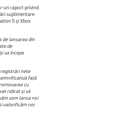
r-un raport privind
ări suplimentare
tation 5 și Xbox
s de lansarea din
ate de
și va începe
registrări nete
 semnificativă față
 promovarea cu
l ridicat și să
nsăm vom lansa noi
și valorificăm noi