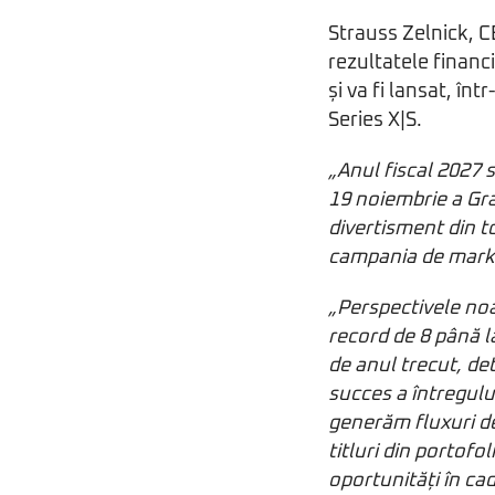
Strauss Zelnick, C
rezultatele financ
și va fi lansat, în
Series X|S.
„Anul fiscal 2027 
19 noiembrie a Gra
divertisment din t
campania de marke
„Perspectivele noas
record de 8 până la
de anul trecut, de
succes a întregulu
generăm fluxuri d
titluri din portofo
oportunități în cad