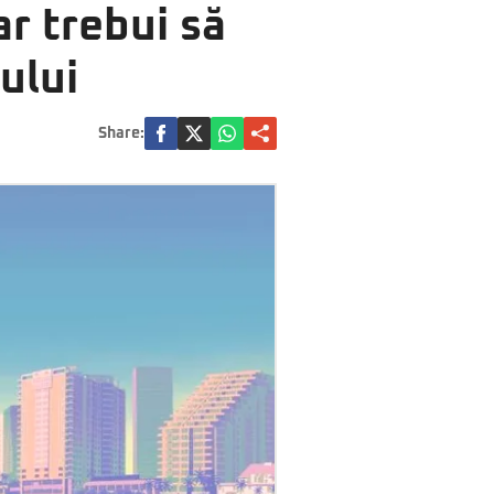
r trebui să
ului
Share: