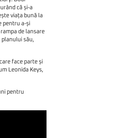
jurând că și-a
rește viața bună la
e pentru a-și
te rampa de lansare
 planului său,
care face parte și
ecum Leonida Keys,
uni pentru