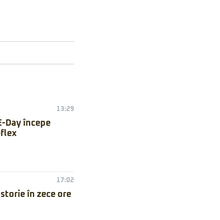
13:29
E-Day începe
flex
17:02
torie în zece ore