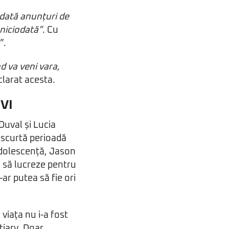
dată anunțuri de
 niciodată”
. Cu
”.
d va veni vara,
clarat acesta.
 VI
Duval și Lucia
o scurtă perioadă
adolescență, Jason
: să lucreze pentru
-ar putea să fie ori
 viața nu i-a fost
tiary. Doar