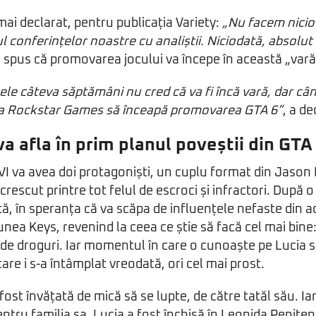
mai declarat, pentru publicația Variety:
„Nu facem nicio
l conferințelor noastre cu analiștii. Niciodată, absolut
a spus că promovarea jocului va începe în această „vară
ele câteva săptămâni nu cred că va fi încă vară, dar cân
ca Rockstar Games să înceapă promovarea GTA 6”
, a de
a afla în prim planul poveștii din GTA
I va avea doi protagoniști, un cuplu format din Jason 
rescut printre tot felul de escroci și infractori. După 
ă, în speranța că va scăpa de influențele nefaste din 
iunea Keys, revenind la ceea ce știe să facă cel mai bine
li de droguri. Iar momentul în care o cunoaște pe Lucia s
are i s-a întâmplat vreodată, ori cel mai prost.
fost învățată de mică să se lupte, de către tatăl său. Iar
ntru familia sa, Lucia a fost închisă în Leonida Peniten