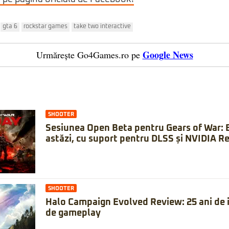
gta 6
rockstar games
take two interactive
Google News
Urmărește Go4Games.ro pe
SHOOTER
Sesiunea Open Beta pentru Gears of War: 
astăzi, cu suport pentru DLSS și NVIDIA Re
SHOOTER
Halo Campaign Evolved Review: 25 ani de is
de gameplay