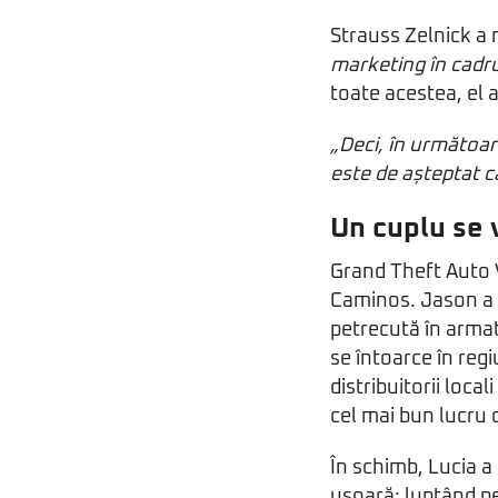
Strauss Zelnick a 
marketing în cadru
toate acestea, el 
„Deci, în următoar
este de așteptat 
Un cuplu se v
Grand Theft Auto V
Caminos. Jason a c
petrecută în armat
se întoarce în reg
distribuitorii loca
cel mai bun lucru c
În schimb, Lucia a 
ușoară: luptând pe