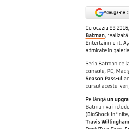
Adaugă-ne ca
Cu ocazia E3 2016,
Batman
, realizat
Entertainment. Aşa
admirate în galeri
Seria Batman de l
console, PC, Mac ş
Season Pass-ul
ac
cursul acestei ver
Pe lângă
un upgrad
Batman va include o
(BioShock Infinite
Travis Willingha