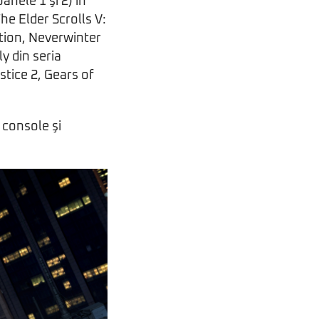
nele 1 şi 2) în
e Elder Scrolls V:
ion, Neverwinter
ly din seria
stice 2, Gears of
 console şi