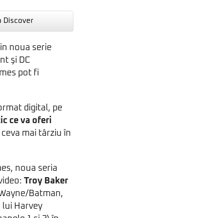
n Discover
in noua serie
nt şi DC
mes pot fi
format digital, pe
ic ce va oferi
 ceva mai târziu în
ames, noua seria
 video:
Troy Baker
ce Wayne/Batman,
 lui Harvey