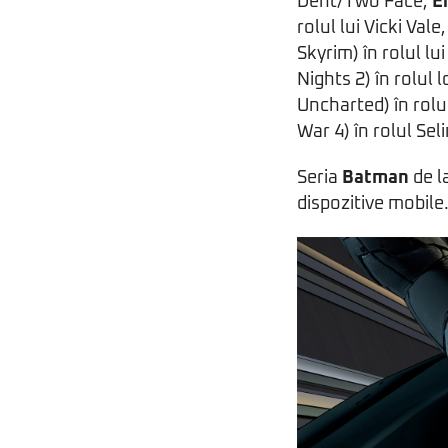
Dent/Two Face,
E
rolul lui Vicki Vale
Skyrim) în rolul l
Nights 2) în rolu
Uncharted) în rolu
War 4) în rolul Se
Seria
Batman
de l
dispozitive mobile