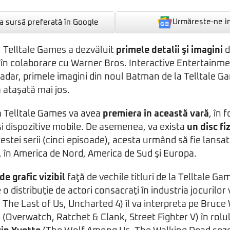
Urmărește-ne i
 sursă preferată în Google
 Telltale Games a dezvăluit
primele detalii şi imagini
d
ă în colaborare cu Warner Bros. Interactive Entertainme
dar, primele imagini din noul Batman de la Telltale Ga
a ataşată mai jos.
a Telltale Games va avea
premiera în această vară
, în 
i dispozitive mobile. De asemenea, va exista
un disc fiz
estei serii (cinci episoade), acesta urmând să fie lansat
i, în America de Nord, America de Sud şi Europa.
e grafic vizibil
faţă de vechile titluri de la Telltale G
 distribuţie de actori consacraţi în industria jocurilor
, The Last of Us, Uncharted 4) îl va interpreta pe Bru
m
(Overwatch, Ratchet & Clank, Street Fighter V) în rolul