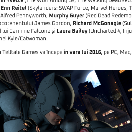
rin Yvette
(The Wolf Among Us, The Walking Dead sezoa
,
Enn Reitel
(Skylanders: SWAP Force, Marvel Heroes, Th
ui Alfred Pennyworth,
Murphy Guyer
(Red Dead Redempt
l locotenentului James Gordon,
Richard McGonagle
(Sul
l lui Carmine Falcone şi
Laura Bailey
(Uncharted 4, Inju
linei Kyle/Catwoman.
a Telltale Games va începe
în vara lui 2016
, pe PC, Mac,
.