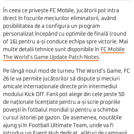
În ceea ce privește FC Mobile, jucătorii pot intra
direct în focurile meciurilor eliminatorii, având
posibilitatea de a configura un program
personalizat începând cu optimile de finală (round
of 16) pentru a-și conduce echipa spre victorie. Mai
multe detalii tehnice sunt disponibile în
FC Mobile
The World’s Game Update Patch Notes
.
Pe lângă noul mod de turneu The World’s Game, FC
26 le va permite jucătorilor să dispute și meciuri
amicale internaționale directe prin intermediul
modului Kick Off. Fanii pot alege din cele peste 50
de naționale licențiate pentru a-și scrie propriile
povești în fotbalul mondial și pentru a schimba
cursul istoriei pe gazon. De asemenea, noutățile
ajung și în Football Ultimate Team, unde va fi
introdus un Event Hub dedicat, alături de campanii