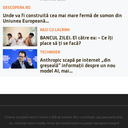
DESCOPERA.RO
Unde va fi construită cea mai mare fermă de somon din
Uniunea Europeană...
RAZI CU LACRIMI
BANCUL ZILEI. El către ea: – Ce îți
place să ți se facă?
TECHRIDER
Anthropic scapă pe internet „din
greșeală” informații despre un nou
model AI, mai...
Citarea se poate face în limita a 250 de semne. Nici o instituţie sau persoană (site-
uri, instituţii mass-media, firme de monitorizare) nu poate reproduce integral