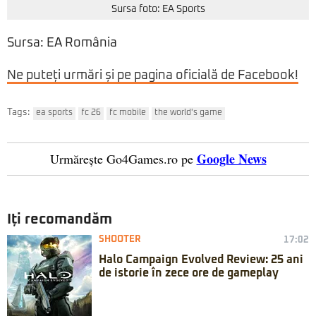
Sursa foto: EA Sports
Sursa: EA România
Ne puteți urmări și pe pagina oficială de Facebook!
Tags:
ea sports
fc 26
fc mobile
the world's game
Google News
Urmărește Go4Games.ro pe
Iți recomandăm
SHOOTER
17:02
Halo Campaign Evolved Review: 25 ani
de istorie în zece ore de gameplay