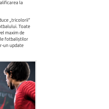
alificarea la
uce „tricolorii”
fotbalului. Toate
ivel maxim de
e fotbaliștilor
ntr-un update