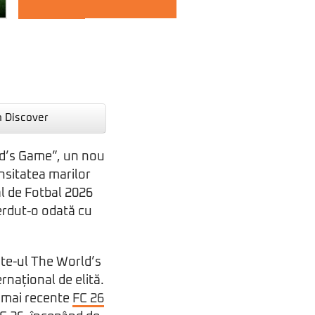
n Discover
ld’s Game”, un nou
ensitatea marilor
l de Fotbal 2026
ierdut-o odată cu
ate-ul The World’s
ernațional de elită.
e mai recente
FC 26