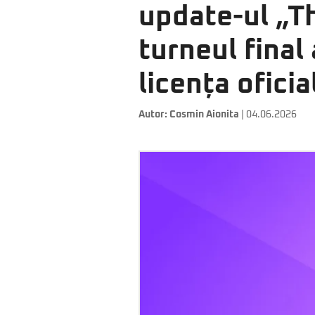
update-ul „T
turneul final
licența oficia
Autor:
Cosmin Aionita
| 04.06.2026