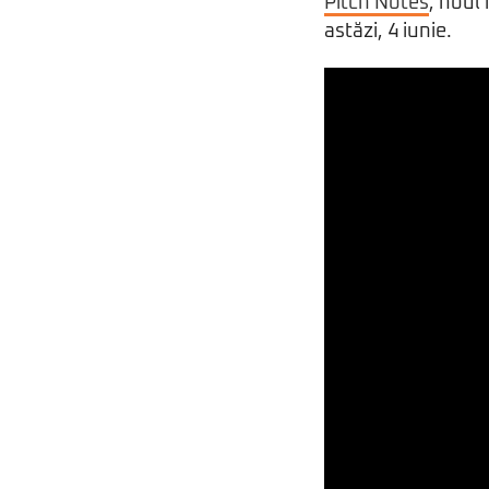
Pitch Notes
, noul 
astăzi, 4 iunie.