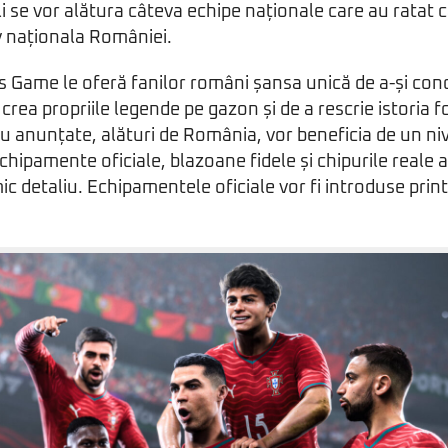
li se vor alătura câteva echipe naționale care au ratat c
v naționala României.
s Game le oferă fanilor români șansa unică de a-și cond
i crea propriile legende pe gazon și de a rescrie istoria 
u anunțate, alături de România, vor beneficia de un n
chipamente oficiale, blazoane fidele și chipurile reale al
mic detaliu. Echipamentele oficiale vor fi introduse pri