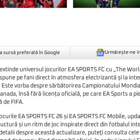
Urmărește-ne i
 sursă preferată în Google
a extinde universul jocurilor EA SPORTS FC cu „The Wor
spune pe fani direct în atmosfera electrizantă și la int
e. Este vorba despre sărbătorirea Campionatului Mondia
anada, însă fără licența oficială, pe care EA Sports a p
ă de FIFA.
 jocurile EA SPORTS FC 26 și EA SPORTS FC Mobile, upd
ctură și un ritm de joc inspirate direct din fotbalul int
etalii despre această actualizare, puteți consulta cel