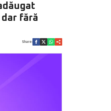
 adăugat
 dar fără
Share: