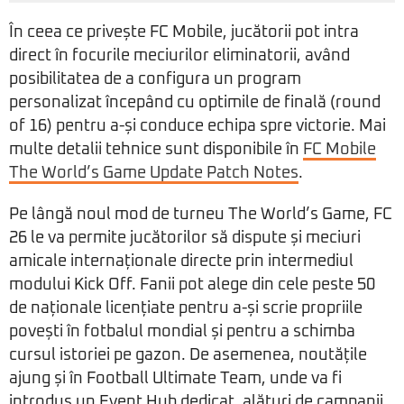
În ceea ce privește FC Mobile, jucătorii pot intra
direct în focurile meciurilor eliminatorii, având
posibilitatea de a configura un program
personalizat începând cu optimile de finală (round
of 16) pentru a-și conduce echipa spre victorie. Mai
multe detalii tehnice sunt disponibile în
FC Mobile
The World’s Game Update Patch Notes
.
Pe lângă noul mod de turneu The World’s Game, FC
26 le va permite jucătorilor să dispute și meciuri
amicale internaționale directe prin intermediul
modului Kick Off. Fanii pot alege din cele peste 50
de naționale licențiate pentru a-și scrie propriile
povești în fotbalul mondial și pentru a schimba
cursul istoriei pe gazon. De asemenea, noutățile
ajung și în Football Ultimate Team, unde va fi
introdus un Event Hub dedicat, alături de campanii