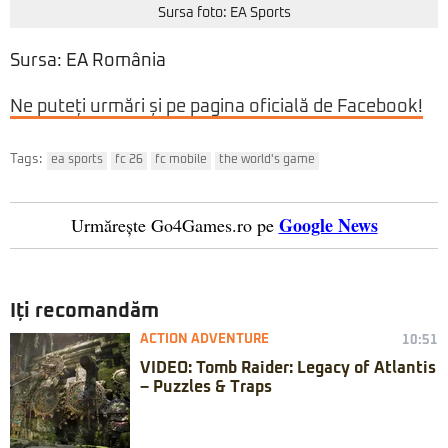
Sursa foto: EA Sports
Sursa: EA România
Ne puteți urmări și pe pagina oficială de Facebook!
Tags:
ea sports
fc 26
fc mobile
the world's game
Google News
Urmărește Go4Games.ro pe
Iți recomandăm
ACTION ADVENTURE
10:51
VIDEO: Tomb Raider: Legacy of Atlantis
– Puzzles & Traps