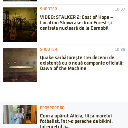
SHOOTER
10:37
VIDEO: STALKER 2: Cost of Hope –
Location Showcase: Iron Forest și
centrala nucleară de la Cernobîl
SHOOTER
10:25
Quake sărbătorește trei decenii de
existență cu o nouă campanie oficială:
Dawn of the Machine
PROSPORT.RO
Cum a apărut Alicia, fiica marelui
fotbalist, într-o pereche de bikini.
Internetul a...