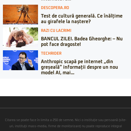
DESCOPERA.RO
Test de cultură generală. Ce înălțime
au girafele la naștere?
RAZI CU LACRIMI
BANCUL ZILEI. Badea Gheorghe: – Nu
pot face dragoste!
TECHRIDER
Anthropic scapă pe internet „din
greșeală” informații despre un nou
model AI, mai...
Citarea se poate face în limita a 250 de semne. Nici o instituţie sau persoană (site-
uri, instituţii mass-media, firme de monitorizare) nu poate reproduce integral