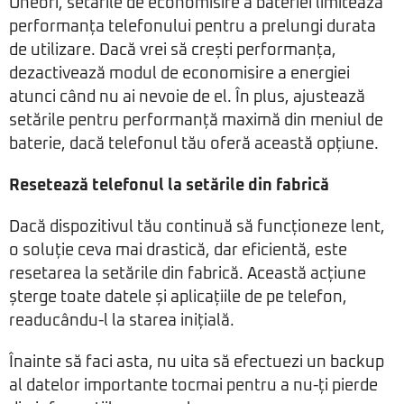
Uneori, setările de economisire a bateriei limitează
performanța telefonului pentru a prelungi durata
de utilizare. Dacă vrei să crești performanța,
dezactivează modul de economisire a energiei
atunci când nu ai nevoie de el. În plus, ajustează
setările pentru performanță maximă din meniul de
baterie, dacă telefonul tău oferă această opțiune.
Resetează telefonul la setările din fabrică
Dacă dispozitivul tău continuă să funcționeze lent,
o soluție ceva mai drastică, dar eficientă, este
resetarea la setările din fabrică. Această acțiune
șterge toate datele și aplicațiile de pe telefon,
readucându-l la starea inițială.
Înainte să faci asta, nu uita să efectuezi un backup
al datelor importante tocmai pentru a nu-ți pierde