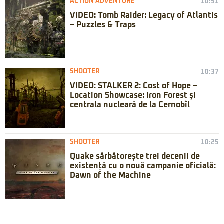
ACTION ADVENTURE
10:51
VIDEO: Tomb Raider: Legacy of Atlantis
– Puzzles & Traps
SHOOTER
10:37
VIDEO: STALKER 2: Cost of Hope –
Location Showcase: Iron Forest și
centrala nucleară de la Cernobîl
SHOOTER
10:25
Quake sărbătorește trei decenii de
existență cu o nouă campanie oficială:
Dawn of the Machine