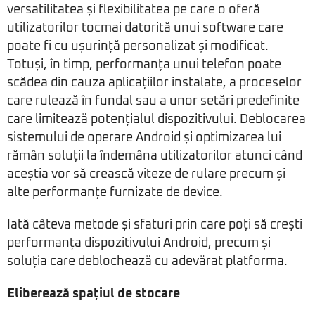
versatilitatea și flexibilitatea pe care o oferă
utilizatorilor tocmai datorită unui software care
poate fi cu ușurință personalizat și modificat.
Totuși, în timp, performanța unui telefon poate
scădea din cauza aplicațiilor instalate, a proceselor
care rulează în fundal sau a unor setări predefinite
care limitează potențialul dispozitivului. Deblocarea
sistemului de operare Android și optimizarea lui
rămân soluții la îndemâna utilizatorilor atunci când
aceștia vor să crească viteze de rulare precum și
alte performanțe furnizate de device.
Iată câteva metode și sfaturi prin care poți să crești
performanța dispozitivului Android, precum și
soluția care deblochează cu adevărat platforma.
Eliberează spațiul de stocare