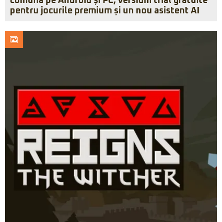
comună pe Android și PC, versiuni trial gratuite
pentru jocurile premium și un nou asistent AI