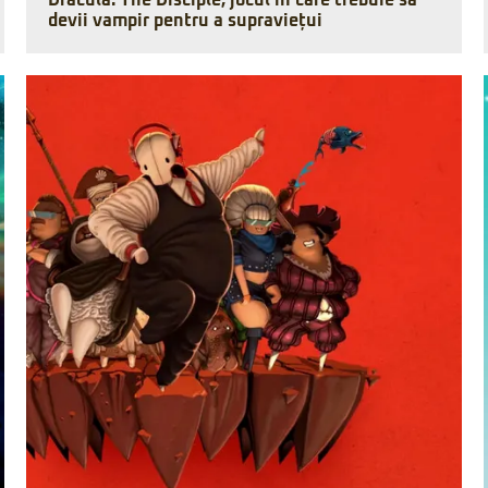
Dracula: The Disciple, jocul în care trebuie să
devii vampir pentru a supraviețui