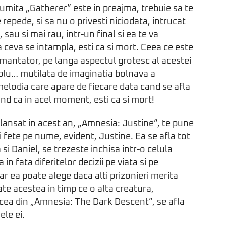
mita „Gatherer” este in preajma, trebuie sa te
 repede, si sa nu o privesti niciodata, intrucat
 sau si mai rau, intr-un final si ea te va
a ceva se intampla, esti ca si mort. Ceea ce este
mantator, pe langa aspectul grotesc al acestei
mplu… mutilata de imaginatia bolnava a
melodia care apare de fiecare data cand se afla
ind ca in acel moment, esti ca si mort!
lansat in acest an, „Amnesia: Justine”, te pune
i fete pe nume, evident, Justine. Ea se afla tot
a si Daniel, se trezeste inchisa intr-o celula
in fata diferitelor decizii pe viata si pe
ar ea poate alege daca alti prizonieri merita
ate acestea in timp ce o alta creatura,
ea din „Amnesia: The Dark Descent”, se afla
le ei.