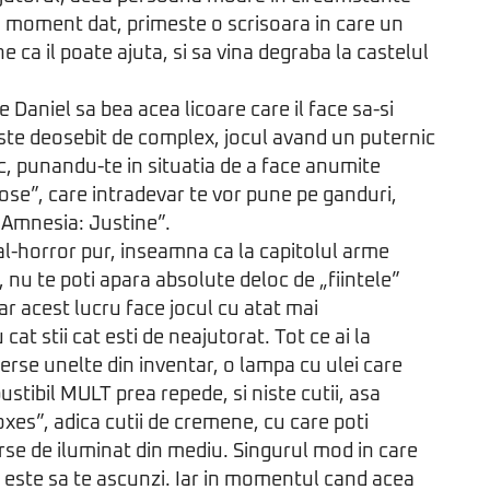
 moment dat, primeste o scrisoara in care un
ca il poate ajuta, si sa vina degraba la castelul
 Daniel sa bea acea licoare care il face sa-si
ste deosebit de complex, jocul avand un puternic
c, punandu-te in situatia de a face anumite
lose”, care intradevar te vor pune pe ganduri,
„Amnesia: Justine”.
val-horror pur, inseamna ca la capitolul arme
 nu te poti apara absolute deloc de „fiintele”
ar acest lucru face jocul cu atat mai
cat stii cat esti de neajutorat. Tot ce ai la
rse unelte din inventar, o lampa cu ulei care
tibil MULT prea repede, si niste cutii, asa
xes”, adica cutii de cremene, cu care poti
rse de iluminat din mediu. Singurul mod in care
oc este sa te ascunzi. Iar in momentul cand acea