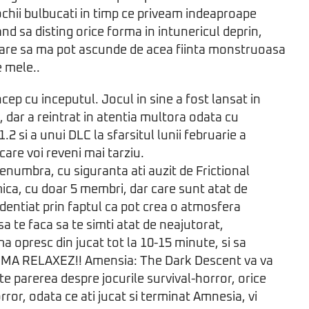
 ochii bulbucati in timp ce priveam indeaproape
nd sa disting orice forma in intunericul deprin,
 care sa ma pot ascunde de acea fiinta monstruoasa
 mele..
cep cu inceputul. Jocul in sine a fost lansat in
 dar a reintrat in atentia multora odata cu
1.2 si a unui DLC la sfarsitul lunii februarie a
care voi reveni mai tarziu.
Penumbra, cu siguranta ati auzit de Frictional
ca, cu doar 5 membri, dar care sunt atat de
identiat prin faptul ca pot crea o atmosfera
 sa te faca sa te simti atat de neajutorat,
ma opresc din jucat tot la 10-15 minute, si sa
 MA RELAXEZ!! Amensia: The Dark Descent va va
 parerea despre jocurile survival-horror, orice
rror, odata ce ati jucat si terminat Amnesia, vi