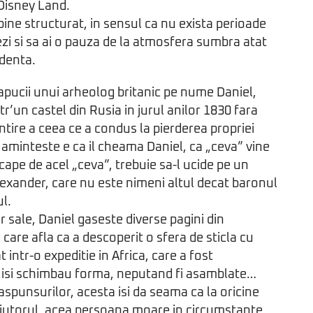
Disney Land.
bine structurat, in sensul ca nu exista perioade
xezi si sa ai o pauza de la atmosfera sumbra atat
identa.
apucii unui arheolog britanic pe nume Daniel,
tr’un castel din Rusia in jurul anilor 1830 fara
ntire a ceea ce a condus la pierderea propriei
i aminteste e ca il cheama Daniel, ca „ceva” vine
scape de acel „ceva”, trebuie sa-l ucide pe un
exander, care nu este nimeni altul decat baronul
ul.
r sale, Daniel gaseste diverse pagini din
n care afla ca a descoperit o sfera de sticla cu
t intr-o expeditie in Africa, care a fost
le isi schimbau forma, neputand fi asamblate…
aspunsurilor, acesta isi da seama ca la oricine
ajutorul, acea persoana moare in circumstante