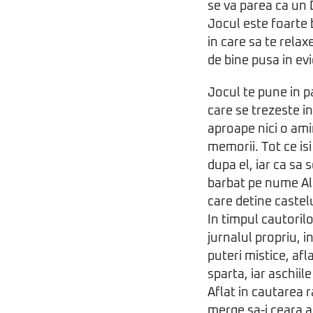
se va parea ca un 
Jocul este foarte 
in care sa te rela
de bine pusa in ev
Jocul te pune in p
care se trezeste in
aproape nici o ami
memorii. Tot ce is
dupa el, iar ca sa 
barbat pe nume Al
care detine castel
In timpul cautorilo
jurnalul propriu, i
puteri mistice, afla
sparta, iar aschii
Aflat in cautarea r
merge sa-i ceara 