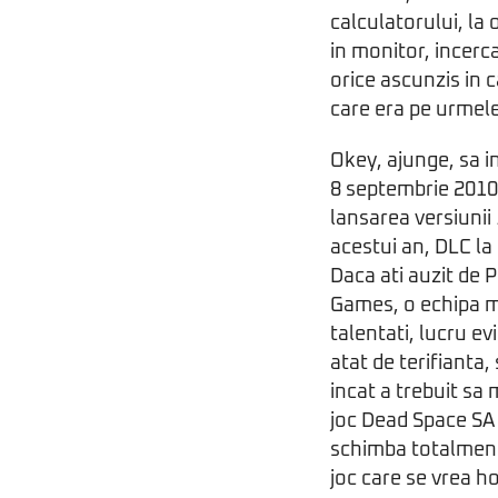
calculatorului, la
in monitor, incerca
orice ascunzis in
care era pe urmele
Okey, ajunge, sa in
8 septembrie 2010,
lansarea versiunii 
acestui an, DLC la 
Daca ati auzit de 
Games, o echipa mi
talentati, lucru ev
atat de terifianta,
incat a trebuit sa 
joc Dead Space SA
schimba totalmente
joc care se vrea ho