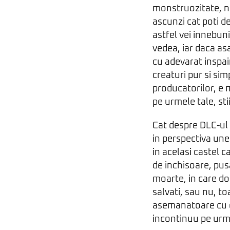
monstruozitate, nu
ascunzi cat poti de
astfel vei innebuni,
vedea, iar daca as
cu adevarat inspai
creaturi pur si si
producatorilor, e 
pe urmele tale, sti
Cat despre DLC-ul 
in perspectiva une
in acelasi castel c
de inchisoare, pusa 
moarte, in care do
salvati, sau nu, to
asemanatoare cu c
incontinuu pe urme