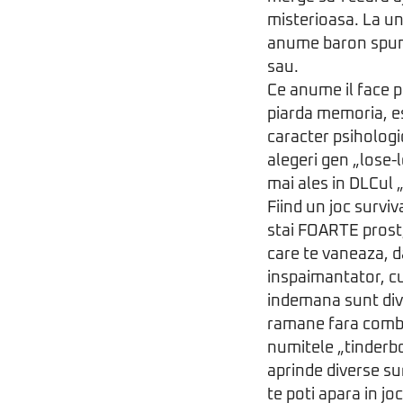
misterioasa. La un
anume baron spune 
sau.
Ce anume il face pe
piarda memoria, e
caracter psihologi
alegeri gen „lose-
mai ales in DLCul 
Fiind un joc survi
stai FOARTE prost,
care te vaneaza, d
inspaimantator, cu 
indemana sunt dive
ramane fara combus
numitele „tinderbo
aprinde diverse su
te poti apara in j