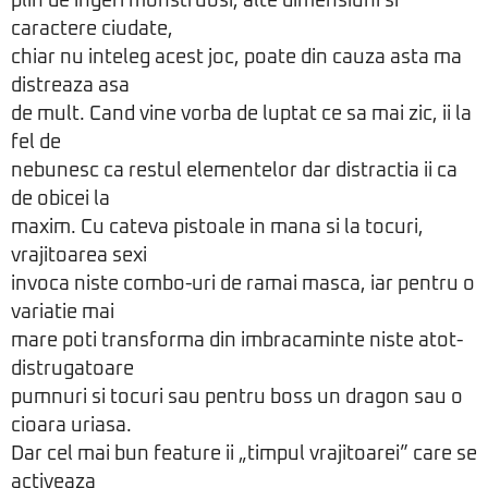
plin de ingeri monstruosi, alte dimensiuni si
caractere ciudate,
chiar nu inteleg acest joc, poate din cauza asta ma
distreaza asa
de mult. Cand vine vorba de luptat ce sa mai zic, ii la
fel de
nebunesc ca restul elementelor dar distractia ii ca
de obicei la
maxim. Cu cateva pistoale in mana si la tocuri,
vrajitoarea sexi
invoca niste combo-uri de ramai masca, iar pentru o
variatie mai
mare poti transforma din imbracaminte niste atot-
distrugatoare
pumnuri si tocuri sau pentru boss un dragon sau o
cioara uriasa.
Dar cel mai bun feature ii „timpul vrajitoarei” care se
activeaza