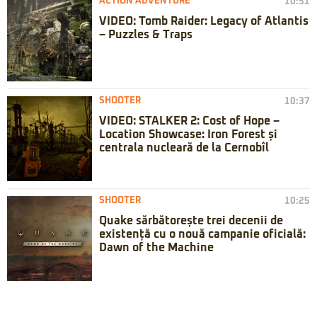
ACTION ADVENTURE
10:51
VIDEO: Tomb Raider: Legacy of Atlantis
– Puzzles & Traps
SHOOTER
10:37
VIDEO: STALKER 2: Cost of Hope –
Location Showcase: Iron Forest și
centrala nucleară de la Cernobîl
SHOOTER
10:25
Quake sărbătorește trei decenii de
existență cu o nouă campanie oficială:
Dawn of the Machine