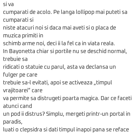
si va
cumparati de acolo. Pe langa lollipop mai puteti sa
cumparati si
niste atacuri noi si daca mai aveti si o placa de
muzica primiti in
schimb arme noi, deci ii la fel ca in viata reala.
In Bayonetta chiar si portile nu se deschid normal,
trebuie sa
ridicati o statuie cu parul, asta va declansa un
fulger pe care
trebuie sa-l evitati, apoi se activeaza „timpul
vrajitoarei” care
va permite sa distrugeti poarta magica. Dar ce faceti
atunci cand
un pod ii distrus? Simplu, mergeti printr-un portal in
paradis,
luati o clepsidra si dati timpul inapoi pana se reface