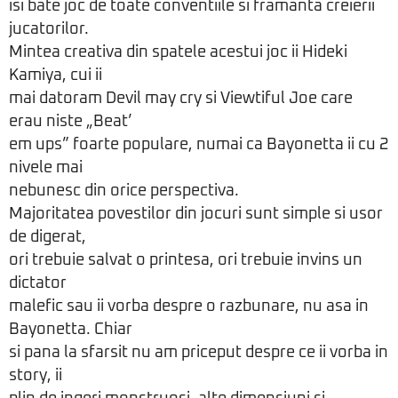
isi bate joc de toate conventiile si framanta creierii
jucatorilor.
Mintea creativa din spatele acestui joc ii Hideki
Kamiya, cui ii
mai datoram Devil may cry si Viewtiful Joe care
erau niste „Beat’
em ups” foarte populare, numai ca Bayonetta ii cu 2
nivele mai
nebunesc din orice perspectiva.
Majoritatea povestilor din jocuri sunt simple si usor
de digerat,
ori trebuie salvat o printesa, ori trebuie invins un
dictator
malefic sau ii vorba despre o razbunare, nu asa in
Bayonetta. Chiar
si pana la sfarsit nu am priceput despre ce ii vorba in
story, ii