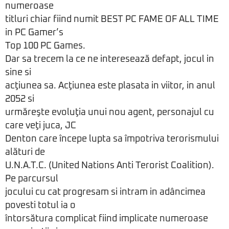
numeroase
titluri chiar fiind numit BEST PC FAME OF ALL TIME
in PC Gamer’s
Top 100 PC Games.
Dar sa trecem la ce ne interesează defapt, jocul in
sine si
acţiunea sa. Acţiunea este plasata in viitor, in anul
2052 si
urmăreşte evoluţia unui nou agent, personajul cu
care veţi juca, JC
Denton care începe lupta sa împotriva terorismului
alături de
U.N.A.T.C. (United Nations Anti Terorist Coalition).
Pe parcursul
jocului cu cat progresam si intram in adâncimea
povesti totul ia o
întorsătura complicat fiind implicate numeroase