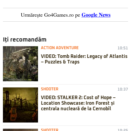
Google News
Urmărește Go4Games.ro pe
Iți recomandăm
ACTION ADVENTURE
10:51
VIDEO: Tomb Raider: Legacy of Atlantis
– Puzzles & Traps
SHOOTER
10:37
VIDEO: STALKER 2: Cost of Hope –
Location Showcase: Iron Forest și
centrala nucleară de la Cernobîl
SHOOTER
10:25