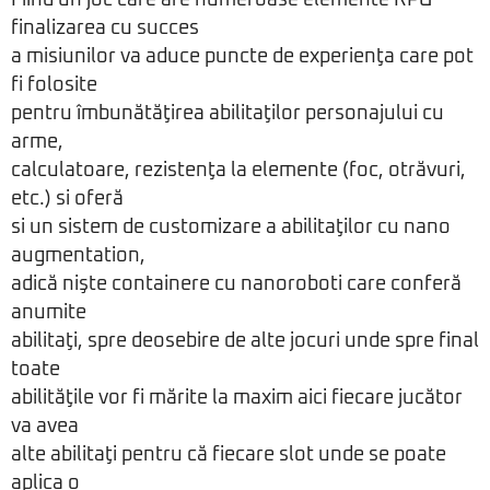
Fiind un joc care are numeroase elemente RPG
finalizarea cu succes
a misiunilor va aduce puncte de experienţa care pot
fi folosite
pentru îmbunătăţirea abilitaţilor personajului cu
arme,
calculatoare, rezistenţa la elemente (foc, otrăvuri,
etc.) si oferă
si un sistem de customizare a abilitaţilor cu nano
augmentation,
adică nişte containere cu nanoroboti care conferă
anumite
abilitaţi, spre deosebire de alte jocuri unde spre final
toate
abilităţile vor fi mărite la maxim aici fiecare jucător
va avea
alte abilitaţi pentru că fiecare slot unde se poate
aplica o