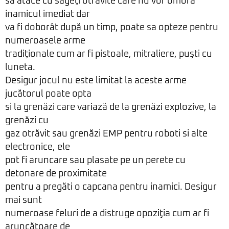
sa atace cu săgeţi otrăvite care nu vor omora
inamicul imediat dar
va fi doborât după un timp, poate sa opteze pentru
numeroasele arme
tradiţionale cum ar fi pistoale, mitraliere, puşti cu
luneta.
Desigur jocul nu este limitat la aceste arme
jucătorul poate opta
si la grenăzi care variază de la grenăzi explozive, la
grenăzi cu
gaz otrăvit sau grenăzi EMP pentru roboti si alte
electronice, ele
pot fi aruncare sau plasate pe un perete cu
detonare de proximitate
pentru a pregăti o capcana pentru inamici. Desigur
mai sunt
numeroase feluri de a distruge opoziţia cum ar fi
aruncătoare de