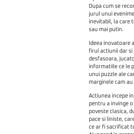
Dupa cum se recoma
jurul unui evenim
inevitabil, la care
sau mai putin.
Ideea inovatoare a
firul actiunii dar s
desfasoara, jucato
informatiile ce le
unui puzzle ale ca
marginele cam au s
Actiunea incepe in
pentru a invinge o
poveste clasica, d
pace si liniste, ca
ce ar fi sacrificat 