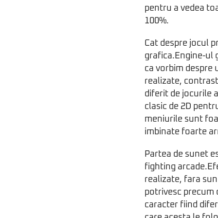
pentru a vedea toa
100%.
Cat despre jocul pr
grafica.Engine-ul 
ca vorbim despre u
realizate, contrast
diferit de jocuril
clasic de 2D pentru
meniurile sunt foar
imbinate foarte a
Partea de sunet es
fighting arcade.Ef
realizate, fara sun
potrivesc precum o
caracter fiind dife
care acesta le fol