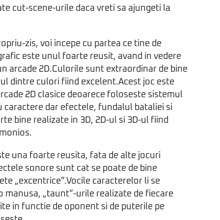
te cut-scene-urile daca vreti sa ajungeti la
opriu-zis, voi incepe cu partea ce tine de
grafic este unul foarte reusit, avand in vedere
n arcade 2D.Culorile sunt extraordinar de bine
ul dintre culori fiind excelent.Acest joc este
e arcade 2D clasice deoarece foloseste sistemul
 caractere dar efectele, fundalul bataliei si
te bine realizate in 3D, 2D-ul si 3D-ul fiind
rmonios.
te una foarte reusita, fata de alte jocuri
ectele sonore sunt cat se poate de bine
ete „excentrice”.Vocile caracterelor li se
 manusa, „taunt”-urile realizate de fiecare
rite in functie de oponent si de puterile pe
oseste.