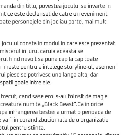
nda din titlu, povestea jocului se invarte in
ent ce este declansat de catre un eveniment
 toate personajele din joc iau parte, mai mult
 jocului consta in modul in care este prezentat
i misterul in jurul caruia aceasta se
rul fiind nevoit sa puna cap la cap toate
 primeste pentru a intelege storyline-ul, asemeni
rui piese se potrivesc una langa alta, dar
patii goale intre ele.
 trecut, cand sase eroi s-au folosit de magie
 creatura numita „Black Beast”.Ca in orice
upa infrangerea bestiei a urmat o perioada de
re va fi in curand zbuciumata de o organizatie
totul pentru stiinta.