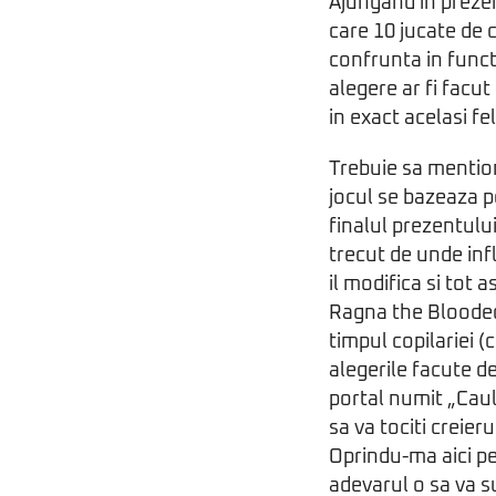
Ajungand in preze
care 10 jucate de c
confrunta in functi
alegere ar fi facu
in exact acelasi fe
Trebuie sa mention
jocul se bazeaza pe
finalul prezentului
trecut de unde infl
il modifica si tot 
Ragna the Bloodedg
timpul copilariei 
alegerile facute d
portal numit „Caul
sa va tociti creier
Oprindu-ma aici pe
adevarul o sa va su