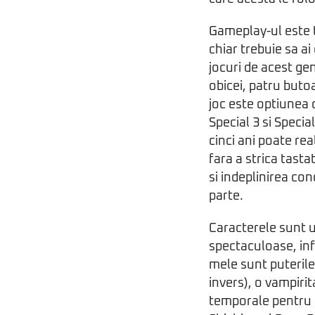
Gameplay-ul este t
chiar trebuie sa ai
jocuri de acest gen
obicei, patru buto
joc este optiunea 
Special 3 si Specia
cinci ani poate real
fara a strica tast
si indeplinirea con
parte.
Caracterele sunt u
spectaculoase, in
mele sunt puterile 
invers), o vampirit
temporale pentru a