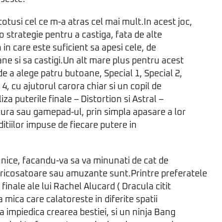
otusi cel ce m-a atras cel mai mult.In acest joc,
 o strategie pentru a castiga, fata de alte
 in care este suficient sa apesi cele, de
ane si sa castigi.Un alt mare plus pentru acest
de a alege patru butoane, Special 1, Special 2,
l 4, cu ajutorul carora chiar si un copil de
iza puterile finale – Distortion si Astral –
atura sau gamepad-ul, prin simpla apasare a lor
ditiilor impuse de fiecare putere in
nice, facandu-va sa va minunati de cat de
fricosatoare sau amuzante sunt.Printre preferatele
finale ale lui Rachel Alucard ( Dracula citit
a mica care calatoreste in diferite spatii
 impiedica crearea bestiei, si un ninja Bang