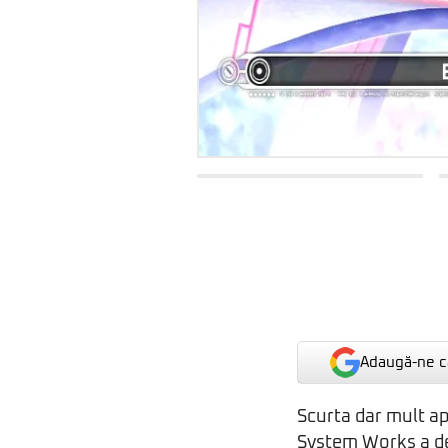
Adaugă-ne ca
Scurta dar mult ap
System Works a deb