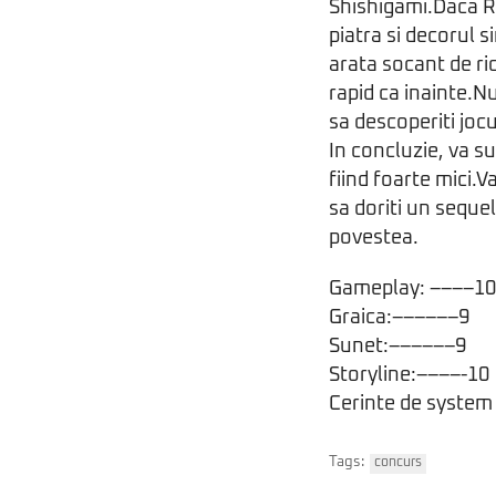
Shishigami.Daca Ra
piatra si decorul s
arata socant de ri
rapid ca inainte.N
sa descoperiti joc
In concluzie, va su
fiind foarte mici.Va
sa doriti un sequ
povestea.
Gameplay: ––––10
Graica:––––––9
Sunet:––––––9
Storyline:––––-10
Cerinte de system 
Tags:
concurs