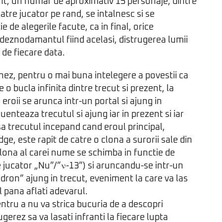
nt, un numar de aproximativ 15 personaje, dintre
atre jucator pe rand, se intalnesc si se
e de alegerile facute, ca in final, orice
t deznodamantul fiind acelasi, distrugerea lumii
l de fiecare data.
ez, pentru o mai buna intelegere a povestii ca
 o bucla infinita dintre trecut si prezent, la
 eroii se arunca intr-un portal si ajung in
uenteaza trecutul si ajung iar in prezent si iar
asa trecutul incepand cand eroul principal,
e, este rapit de catre o clona a surorii sale din
(clona al carei nume se schimba in functie de
e jucator „Nu”/”ν-13”) si aruncandu-se intr-un
dron” ajung in trecut, eveniment la care va las
ul pana aflati adevarul.
ntru a nu va strica bucuria de a descopri
gerez sa va lasati infranti la fiecare lupta