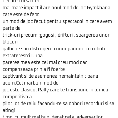
fiecare cursa.Cel
mai mare impact il are noul mod de joc Gymkhana
care este de fapt
un mod de joc facut pentru spectacol in care avem
parte de
trick-uri precum :gogosi , drifturi , spargerea unor
blocuri
galbene sau distrugerea unor panouri cu roboti
extraterestri.Dupa
parerea mea este cel mai greu mod dar
compenseaza prin a fi foarte
captivant si de asemenea nemaintalnit pana
acum.Cel mai bun mod de
joc este clasicul Rally care te transpune in lumea
competitiva a
pilotilor de raliu facandu-te sa dobori recorduri si sa
atingi
timpi cu mult mai buni decat cei ai adversarilor.