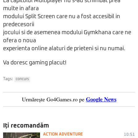
La capitolul Multiplayer nu s-au schimbat prea
multe in afara
modului Split Screen care nu a fost accesibil in
predecesorii
jocului si de asemenea modului Gymkhana care ne
ofera o noua
experienta online alaturi de prieteni si nu numai.
Va doresc gaming placut!
Tags:
concurs
Google News
Urmărește Go4Games.ro pe
Iți recomandăm
ACTION ADVENTURE
10:51