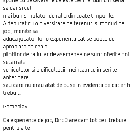
spune cu desavarsire ca este cel mai bun din seria
sa dar si cel
mai bun simulator de raliu din toate timpurile.
A debutat cu o diversitate de terenuri si moduri de
joc , menite sa
aduca jucatorilor o experienta cat se poate de
apropiata de cea a
pilotilor de raliu iar de asemenea ne sunt oferite noi
setari ale
vehiculelor si a dificultatii , neintalnite in seriile
anterioare
sau care nu erau atat de puse in evidenta pe cat ar fi
trebuit.
Gameplay:
Ca experienta de joc, Dirt 3 are cam tot ce ii trebuie
pentru a te