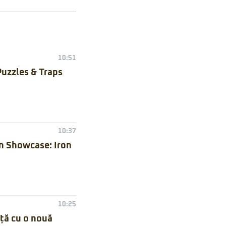
10:51
Puzzles & Traps
10:37
n Showcase: Iron
10:25
nță cu o nouă