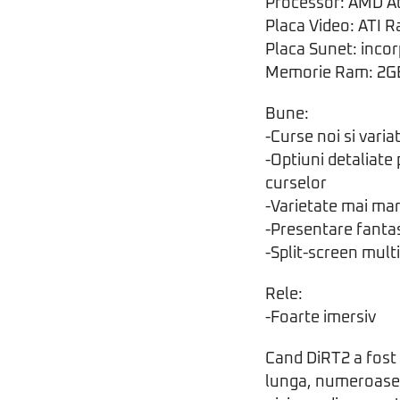
Processor: AMD At
Placa Video: ATI 
Placa Sunet: inco
Memorie Ram: 2G
Bune:
-Curse noi si varia
-Optiuni detaliate 
curselor
-Varietate mai ma
-Presentare fanta
-Split-screen mult
Rele:
-Foarte imersiv
Cand DiRT2 a fost l
lunga, numeroase 