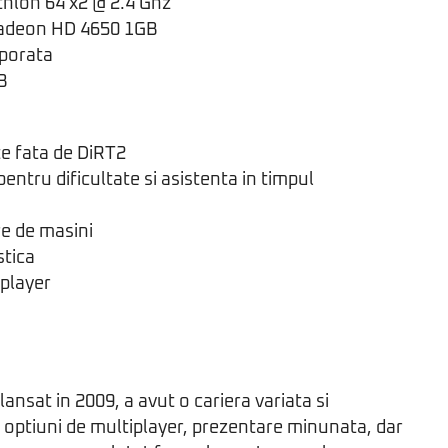
hlon 64 x2 @ 2.4 Ghz
Radeon HD 4650 1GB
rporata
B
te fata de DiRT2
pentru dificultate si asistenta in timpul
re de masini
stica
iplayer
ansat in 2009, a avut o cariera variata si
optiuni de multiplayer, prezentare minunata, dar