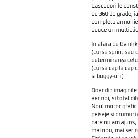
Cascadoriile consta
de 360 de grade, i
completa armonie, 
aduce un multiplic
In afara de Gymhk
(curse sprint sau c
determinarea celu
(cursa cap la cap 
si buggy-uri )
Doar din imaginil
aer noi, si total d
Noul motor grafic
peisaje si drumuri
care nu am ajuns, 
mai nou, mai serio