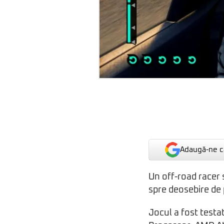
Adaugă-ne ca
Un off-road racer s
spre deosebire de
Jocul a fost testa