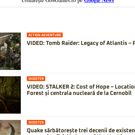
Google News
Urmărește Go4Games.ro pe
ACTION ADVENTURE
VIDEO: Tomb Raider: Legacy of Atlantis – 
SHOOTER
VIDEO: STALKER 2: Cost of Hope – Locatio
Forest și centrala nucleară de la Cernobîl
SHOOTER
Quake sărbătorește trei decenii de existe