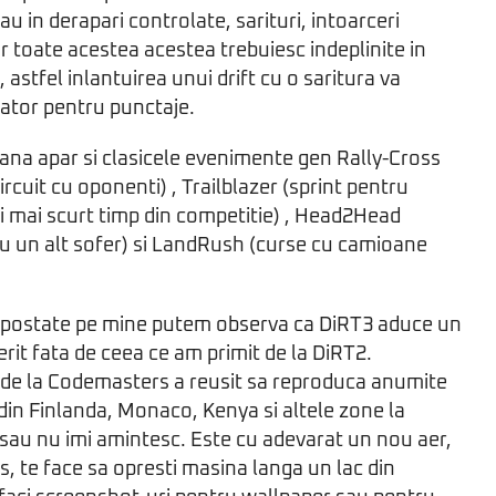
u in derapari controlate, sarituri, intoarceri
ar toate acestea acestea trebuiesc indeplinite in
astfel inlantuirea unui drift cu o saritura va
ator pentru punctaje.
ana apar si clasicele evenimente gen Rally-Cross
ircuit cu oponenti) , Trailblazer (sprint pentru
i mai scurt timp din competitie) , Head2Head
cu un alt sofer) si LandRush (curse cu camioane
e postate pe mine putem observa ca DiRT3 aduce un
iferit fata de ceea ce am primit de la DiRT2.
 de la Codemasters a reusit sa reproduca anumite
 din Finlanda, Monaco, Kenya si altele zone la
sau nu imi amintesc. Este cu adevarat un nou aer,
s, te face sa opresti masina langa un lac din