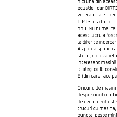
nici una din acea
ecuatiei, dar DiRT
veterani cat si pen
DiRT3 m-a facut sa
nou. Nu numai ca m
acest lucru a fost
la diferite incerca
As putea spune ca
stelar, cu o variet
interesant masinil
iti alegi ce iti con
B (din care face p
Oricum, de masini 
despre noul mod i
de eveniment este 
trucuri cu masina, 
punctaj peste min