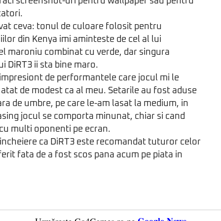
t faci screenshot-uri pentru wallpaper sau pentru
catori.
at ceva: tonul de culoare folosit pentru
lor din Kenya imi aminteste de cel al lui
cel maroniu combinat cu verde, dar singura
ui DiRT3 ii sta bine maro.
 impresiont de performantele care jocul mi le
 atat de modest ca al meu. Setarile au fost aduse
fara de umbre, pe care le-am lasat la medium, in
iasing jocul se comporta minunat, chiar si cand
e cu multi oponenti pe ecran.
 incheiere ca DiRT3 este recomandat tuturor celor
ferit fata de a fost scos pana acum pe piata in