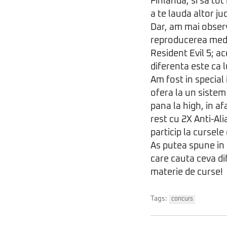
Finlanda, si sa to
a te lauda altor ju
Dar, am mai observ
reproducerea medii
Resident Evil 5; a
diferenta este ca l
Am fost in special
ofera la un sistem
pana la high, in a
rest cu 2X Anti-Al
particip la cursel
As putea spune in
care cauta ceva di
materie de curse!
Tags:
concurs