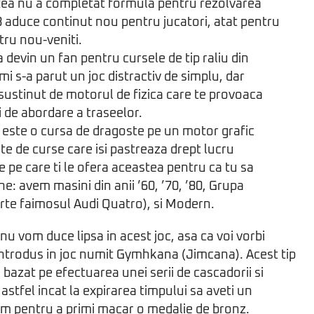
stea nu a completat formula pentru rezolvarea
3 aduce continut nou pentru jucatori, atat pentru
tru nou-veniti.
 devin un fan pentru cursele de tip raliu din
i s-a parut un joc distractiv de simplu, dar
 sustinut de motorul de fizica care te provoaca
ri de abordare a traseelor.
 este o cursa de dragoste pe un motor grafic
ate de curse care isi pastreaza drept lucru
e pe care ti le ofera aceastea pentru ca tu sa
vine: avem masini din anii ’60, ’70, ’80, Grupa
arte faimosul Audi Quatro), si Modern.
nu vom duce lipsa in acest joc, asa ca voi vorbi
ntrodus in joc numit Gymhkana (Jimcana). Acest tip
bazat pe efectuarea unei serii de cascadorii si
astfel incat la expirarea timpului sa aveti un
im pentru a primi macar o medalie de bronz.