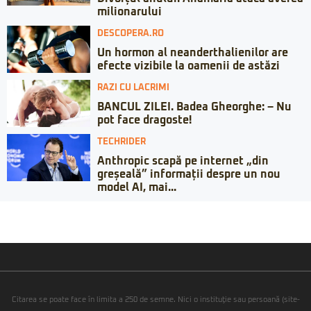
milionarului
DESCOPERA.RO
Un hormon al neanderthalienilor are
efecte vizibile la oamenii de astăzi
RAZI CU LACRIMI
BANCUL ZILEI. Badea Gheorghe: – Nu
pot face dragoste!
TECHRIDER
Anthropic scapă pe internet „din
greșeală” informații despre un nou
model AI, mai...
Citarea se poate face în limita a 250 de semne. Nici o instituţie sau persoană (site-