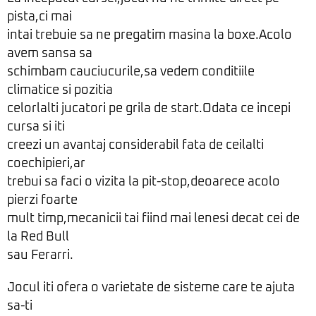
pista,ci mai
intai trebuie sa ne pregatim masina la boxe.Acolo
avem sansa sa
schimbam cauciucurile,sa vedem conditiile
climatice si pozitia
celorlalti jucatori pe grila de start.Odata ce incepi
cursa si iti
creezi un avantaj considerabil fata de ceilalti
coechipieri,ar
trebui sa faci o vizita la pit-stop,deoarece acolo
pierzi foarte
mult timp,mecanicii tai fiind mai lenesi decat cei de
la Red Bull
sau Ferarri.
Jocul iti ofera o varietate de sisteme care te ajuta
sa-ti