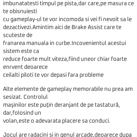
imbunatatesti timpul pe pista,dar care,pe masura ce
te obisnuiesti
cu gameplay-ul te vor incomoda si vei fi nevoit sa le
dezactivezi.Amintim aici de Brake Assist care te
scuteste de
franarea manuala in curbe.Incovenientul acestui
sistem este ca
reduce foarte mult viteza,fiind uneor chiar foarte
enrvent deoarece
ceilalti piloti te vor depasi fara probleme
Alte elemente de gameplay memorabile nu prea am
sesizat. Controlul
maşinilor este puţin deranjant de pe tastatură,
dar,folosind un
volan,este o adevarata placere sa conduci.
Jocul are radacini si in genul arcade,deoarece dupa