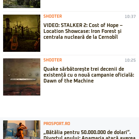
SHOOTER
10:37
VIDEO: STALKER 2: Cost of Hope –
Location Showcase: Iron Forest și
centrala nucleară de la Cernobîl
SHOOTER
10:25
Quake sărbătorește trei decenii de
existență cu o nouă campanie oficială:
Dawn of the Machine
PROSPORT.RO
„Bătălia pentru 50.000.000 de dolari”.
Divorțul anului: Anamaria atacă averea