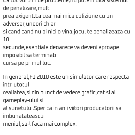
Ca tot vorbim de probleme,nu putem uita sistemul
de penalizare,mult
prea exigent.La cea mai mica coliziune cu un
adversar,uneori chiar
si cand cand nu ai nici o vina,jocul te penalizeaza cu
10
secunde,esentiale deoarece va deveni aproape
imposibil sa terminati
cursa pe primul loc.
In general,F1 2010 este un simulator care respecta
intr-utotul
realiatea,si din punct de vedere grafic,cat si al
gameplay-ului si
al sunetului.Sper ca in anii viitori producatorii sa
imbunatateascu
meniul,sa-l faca mai complex.