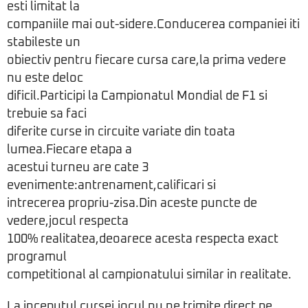
esti limitat la
companiile mai out-sidere.Conducerea companiei iti
stabileste un
obiectiv pentru fiecare cursa care,la prima vedere
nu este deloc
dificil.Participi la Campionatul Mondial de F1 si
trebuie sa faci
diferite curse in circuite variate din toata
lumea.Fiecare etapa a
acestui turneu are cate 3
evenimente:antrenament,calificari si
intrecerea propriu-zisa.Din aceste puncte de
vedere,jocul respecta
100% realitatea,deoarece acesta respecta exact
programul
competitional al campionatului similar in realitate.
La inceputul cursei,jocul nu ne trimite direct pe