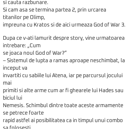
si cauta razbunare.
Si cam asa se termina partea 2, prin urcarea
titanilor pe Olimp,
impreuna cu Kratos si de aici urmeaza God of War 3.
Dupa ce v-ati lamurit despre story, vine urmatoarea
intrebare: „Cum
se joaca noul God of War?”
– Sistemul de lupta a ramas aproape neschimbat, la
inceput va
invartiti cu sabiile lui Atena, iar pe parcursul jocului
mai
primiti si alte arme cum ar fi ghearele lui Hades sau
biciul lui
Nemesis. Schimbul dintre toate aceste armamente
se petrece foarte
rapid astfel ai posibilitatea ca in timpul unui combo
sa folosesti