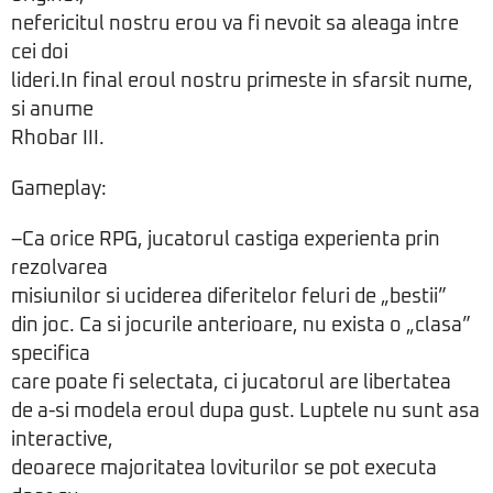
nefericitul nostru erou va fi nevoit sa aleaga intre
cei doi
lideri.In final eroul nostru primeste in sfarsit nume,
si anume
Rhobar III.
Gameplay:
–Ca orice RPG, jucatorul castiga experienta prin
rezolvarea
misiunilor si uciderea diferitelor feluri de „bestii”
din joc. Ca si jocurile anterioare, nu exista o „clasa”
specifica
care poate fi selectata, ci jucatorul are libertatea
de a-si modela eroul dupa gust. Luptele nu sunt asa
interactive,
deoarece majoritatea loviturilor se pot executa