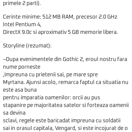
primele 2 parti).
Cerinte minime: 512 MB RAM, precesor 2.0 GHz
Intel Pentium 4,
DirectX 9.0c si aproximativ 5 GB memorie libera.
Storyline (rezumat):
–Dupa evenimentele din Gothic 2, eroul nostru fara
nume porneste
,impreuna cu prietenii sai, pe mare spre
Myrtana. Ajunsi acolo, remarca faptul ca situatia nu
este asa buna
pentru imparatia oamenilor: orcii au pus
stapanire pe majoritatea satelor si forteaza oamenii
sa devina
sclavi, regele este baricadat impreuna cu soldatii
sai in orasul capitala, Vengard, si este incojurat de o