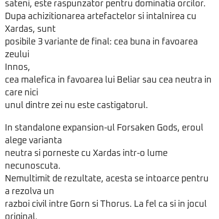
sateni, este raspunzator pentru dominatia orcilor.
Dupa achizitionarea artefactelor si intalnirea cu
Xardas, sunt
posibile 3 variante de final: cea buna in favoarea
zeului
Innos,
cea malefica in favoarea lui Beliar sau cea neutra in
care nici
unul dintre zei nu este castigatorul.
In standalone expansion-ul Forsaken Gods, eroul
alege varianta
neutra si porneste cu Xardas intr-o lume
necunoscuta.
Nemultimit de rezultate, acesta se intoarce pentru
a rezolva un
razboi civil intre Gorn si Thorus. La fel ca si in jocul
original,