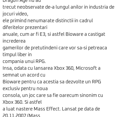
Dragon Age nu au
trecut neobservate de-a lungul anilor in industria de
jocuri video,
ele primind nenumarate distinctii in cadrul
diferitelor prezentari
anuale, cum ar fi E3, si astfel Bioware a castigat
increderea
gamerilor de pretutindeni care vor sa-si petreaca
timpul liber in
compania unui RPG.
Insa, odata cu lansarea Xbox 360, Microsoft a
semnat un acord cu
Bioware pentru ca acestia sa dezvolte un RPG
exclusiv pentru noua
consola, un joc care sa fie oarecum sinonim cu
Xbox 360. Si astfel
a luat nastere Mass Effect. Lansat pe data de
20.11.2007 (Mass