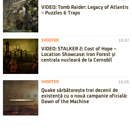
VIDEO: Tomb Raider: Legacy of Atlantis
– Puzzles & Traps
SHOOTER
10:37
VIDEO: STALKER 2: Cost of Hope –
Location Showcase: Iron Forest și
centrala nucleară de la Cernobîl
SHOOTER
10:25
Quake sărbătorește trei decenii de
existență cu o nouă campanie oficială:
Dawn of the Machine