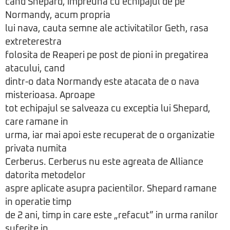
cand Shepard, impreuna cu echipajul de pe
Normandy, acum propria
lui nava, cauta semne ale activitatilor Geth, rasa
extreterestra
folosita de Reaperi pe post de pioni in pregatirea
atacului, cand
dintr-o data Normandy este atacata de o nava
misterioasa. Aproape
tot echipajul se salveaza cu exceptia lui Shepard,
care ramane in
urma, iar mai apoi este recuperat de o organizatie
privata numita
Cerberus. Cerberus nu este agreata de Alliance
datorita metodelor
aspre aplicate asupra pacientilor. Shepard ramane
in operatie timp
de 2 ani, timp in care este „refacut” in urma ranilor
suferite in