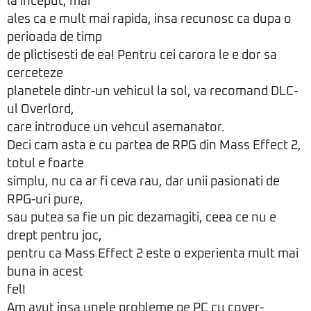
la inceput, mai
ales ca e mult mai rapida, insa recunosc ca dupa o
perioada de timp
de plictisesti de ea! Pentru cei carora le e dor sa
cerceteze
planetele dintr-un vehicul la sol, va recomand DLC-
ul Overlord,
care introduce un vehcul asemanator.
Deci cam asta e cu partea de RPG din Mass Effect 2,
totul e foarte
simplu, nu ca ar fi ceva rau, dar unii pasionati de
RPG-uri pure,
sau putea sa fie un pic dezamagiti, ceea ce nu e
drept pentru joc,
pentru ca Mass Effect 2 este o experienta mult mai
buna in acest
fel!
Am avut insa unele probleme pe PC cu cover-