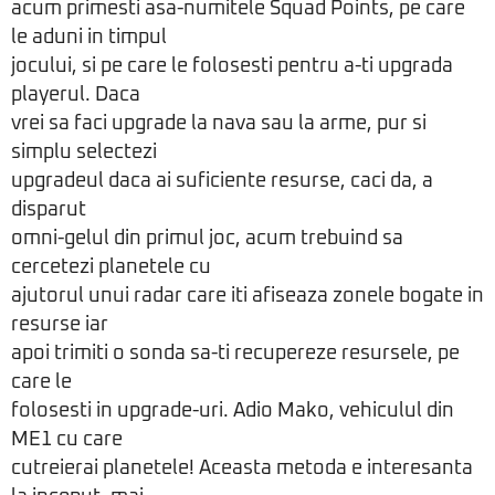
acum primesti asa-numitele Squad Points, pe care
le aduni in timpul
jocului, si pe care le folosesti pentru a-ti upgrada
playerul. Daca
vrei sa faci upgrade la nava sau la arme, pur si
simplu selectezi
upgradeul daca ai suficiente resurse, caci da, a
disparut
omni-gelul din primul joc, acum trebuind sa
cercetezi planetele cu
ajutorul unui radar care iti afiseaza zonele bogate in
resurse iar
apoi trimiti o sonda sa-ti recupereze resursele, pe
care le
folosesti in upgrade-uri. Adio Mako, vehiculul din
ME1 cu care
cutreierai planetele! Aceasta metoda e interesanta