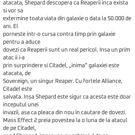
atacata, Shepard descopera ca Reaperii inca exista
si vor sa
extermine toata viata din galaxie o data la 50.000 de
ani. El
porneste intr-o cursa contra timp prin galaxie
pentru a aduce
dovezi ca Reaperii sunt un real pericol. Insa un prim
atac ii i-a
prin surprindere si Citadel, „inima” galaxiei este
atacata, de
Sovereign, un singur Reaper. Cu fortele Alliance,
Citadel este
salvata. Insa Shepard este sigur ca acesta este doar
inceputul unei
invazii, asa ca pleaca din nou in cautare de dovezi.
Mass Effect 2 preia povestea la o luna de la atacul
de pe Citadel,