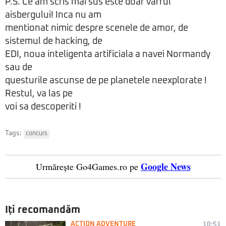
P.S. Ce am scris mai sus este doar varful
aisbergului! Inca nu am
mentionat nimic despre scenele de amor, de
sistemul de hacking, de
EDI, noua inteligenta artificiala a navei Normandy
sau de
questurile ascunse de pe planetele neexplorate !
Restul, va las pe
voi sa descoperiti !
Tags:
concurs
Google News
Urmărește Go4Games.ro pe
Iți recomandăm
ACTION ADVENTURE
10:51