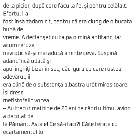
de la picior, după care făcu la fel şi pentru celălalt.
Efortul i-a
fost însă zădărnicit, pentru că era ciung de o bucată
bună de
vreme. A declanşat cu talpa o mină antitanc, iar
acum refuza
nevrotic să-şi mai aducă aminte ceva. Suspină
adânc încă odată şi
apoi înghiţi bizar în sec, căci gura cu care rostea
adevărul, îi
era plină de o substanţă albastră urât mirositoare.
Îşi drese
mefistofelic vocea.
– Au trecut mai bine de 20 ani de când ultimul avion
a decolat de
la Pământ. Asta e! Ce să-i faci?! Căile ferate cu
ecartamentul lor