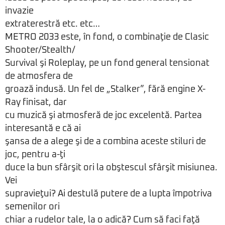
invazie
extraterestră etc. etc…
METRO 2033 este, în fond, o combinaţie de Clasic
Shooter/Stealth/
Survival şi Roleplay, pe un fond general tensionat
de atmosfera de
groază indusă. Un fel de „Stalker”, fără engine X-
Ray finisat, dar
cu muzică şi atmosferă de joc excelentă. Partea
interesantă e că ai
şansa de a alege şi de a combina aceste stiluri de
joc, pentru a-ţi
duce la bun sfârşit ori la obştescul sfârşit misiunea.
Vei
supravieţui? Ai destulă putere de a lupta împotriva
semenilor ori
chiar a rudelor tale, la o adică? Cum să faci faţă