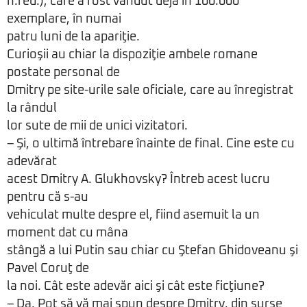
n.red.), care a fost vândut deja în 100.000
exemplare, în numai
patru luni de la apariţie.
Curioşii au chiar la dispoziţie ambele romane
postate personal de
Dmitry pe site-urile sale oficiale, care au înregistrat
la rândul
lor sute de mii de unici vizitatori.
– Şi, o ultimă întrebare înainte de final. Cine este cu
adevărat
acest Dmitry A. Glukhovsky? Întreb acest lucru
pentru că s-au
vehiculat multe despre el, fiind asemuit la un
moment dat cu mâna
stângă a lui Putin sau chiar cu Ştefan Ghidoveanu şi
Pavel Coruţ de
la noi. Cât este adevăr aici şi cât este ficţiune?
– Da. Pot să vă mai spun despre Dmitry, din surse