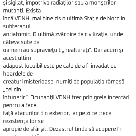
şi sigilat, împotriva radiaţilor sau a monştrilor
mutanţi. Există
încă VDNH, mai bine zis o ultimă Staţie de Nord în
subteranul
antiatomic. O ultimă zvâcnire de civilizaţie, unde
câteva sute de
oameni au supravieţuit „nealteraţi”. Dar acum şi
acest ultim
adăpost locuibil este pe cale de a fi invadat de
hoardele de
creaturi misterioase, numiţi de populaţia rămasă
„cei din
întuneric”. Ocupanţii VDNH trec prin grele încercări
pentru a face
faţă atacurilor din exterior, iar pe zi ce trece
rezistenţa lor se
apropie de sfârşit. Dezastrul tinde să acopere în