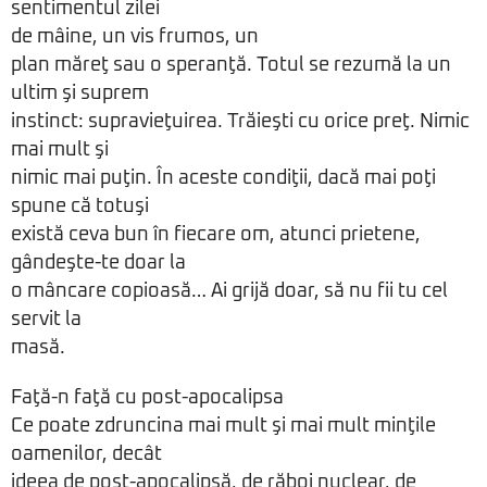
sentimentul zilei
de mâine, un vis frumos, un
plan măreţ sau o speranţă. Totul se rezumă la un
ultim şi suprem
instinct: supravieţuirea. Trăieşti cu orice preţ. Nimic
mai mult şi
nimic mai puţin. În aceste condiţii, dacă mai poţi
spune că totuşi
există ceva bun în fiecare om, atunci prietene,
gândeşte-te doar la
o mâncare copioasă… Ai grijă doar, să nu fii tu cel
servit la
masă.
Faţă-n faţă cu post-apocalipsa
Ce poate zdruncina mai mult şi mai mult minţile
oamenilor, decât
ideea de post-apocalipsă, de răboi nuclear, de