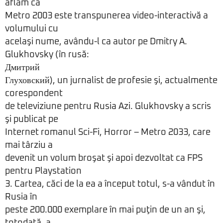
aflăm că
Metro 2003 este transpunerea video-interactivă a
volumului cu
acelaşi nume, avându-l ca autor pe Dmitry A.
Glukhovsky (în rusă:
Дмитрий
Глуховский), un jurnalist de profesie şi, actualmente
corespondent
de televiziune pentru Rusia Azi. Glukhovsky a scris
şi publicat pe
Internet romanul Sci-Fi, Horror – Metro 2033, care
mai târziu a
devenit un volum broşat şi apoi dezvoltat ca FPS
pentru Playstation
3. Cartea, căci de la ea a început totul, s-a vândut în
Rusia în
peste 200.000 exemplare în mai puţin de un an şi,