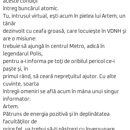
aceste condiţii
întreg buncărul atomic.
Tu, intrusul virtual, eşti acum în pielea lui Artem, un
tânăr
dezinvolt cu ceafa groasă, care locuieşte în VDNH şi
are o misiune:
trebuie să ajungă în centrul Metro, adică în
legendarul Polis,
pentru a-i informa pe toţi de oribilul pericol ce-i
paşte şi, în
primul rând, să ceară nepreţuitul ajutor. Cu alte
cuvinte, soarta
întregii omeniri se află acum în mâna unui singur
informator:
Artem.
Pătruns de energia pozitivă şi în deplinătatea
facultăţilor de
orice fel, va trebui să-ţi păstrezi cu înverşunare