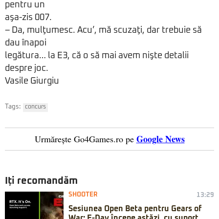
pentru un
aşa-zis 007.
– Da, mulţumesc. Acu’, mă scuzaţi, dar trebuie să
dau înapoi
legătura… la E3, că o să mai avem nişte detalii
despre joc.
Vasile Giurgiu
Tags:
concurs
Google News
Urmărește Go4Games.ro pe
Iți recomandăm
SHOOTER
13:29
Sesiunea Open Beta pentru Gears of
War: E-Day începe astăzi, cu suport