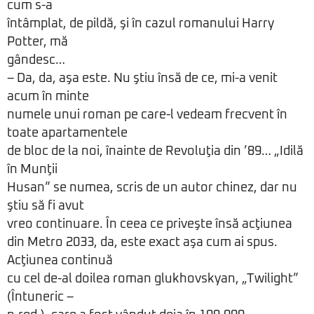
cum s-a
întâmplat, de pildă, şi în cazul romanului Harry
Potter, mă
gândesc…
– Da, da, aşa este. Nu ştiu însă de ce, mi-a venit
acum în minte
numele unui roman pe care-l vedeam frecvent în
toate apartamentele
de bloc de la noi, înainte de Revoluţia din ’89… „Idilă
în Munţii
Husan” se numea, scris de un autor chinez, dar nu
ştiu să fi avut
vreo continuare. În ceea ce priveşte însă acţiunea
din Metro 2033, da, este exact aşa cum ai spus.
Acţiunea continuă
cu cel de-al doilea roman glukhovskyan, „Twilight”
(Întuneric –