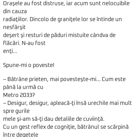
Oraşele au fost distruse, iar acum sunt nelocuibile
din cauza
radiaţiilor. Dincolo de graniţele lor se întinde un
nesfârşit
deşert şi resturi de păduri mistuite cândva de
flăcări. N-au fost
enţi…
Spune-mi o poveste!
– Bătrâne prieten, mai povesteşte-mi… Cum este
până la urmă cu
Metro 2033?
– Desigur, desigur, apleacă-ţi însă urechile mai mult
spre gurile
mele şi-am să-ţi dau detaliile de cuviinţă.
Cu un gest reflex de cogniţie, bătrânul se scărpină
între degetele