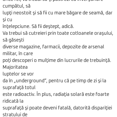
cumpătul, să
lupţi neostoit şi să fii cu mare băgare de seamă, dar
şi cu
înţelepciune. Să fii deştept, adică.
Va trebui să cutreieri prin toate cotloanele oraşului,
să găseşti
diverse magazine, farmacii, depozite de arsenal
militar, în care
poţi descoperi o mulţime din lucrurile de trebuinţă.
Majoritatea
luptelor se vor
da în „underground”, pentru că pe timp de zi şi la
suprafaţă totul
este radioactiv. În plus, radiaţia solară este foarte
ridicată la
suprafaţă şi poate deveni fatală, datorită dispariţiei
stratului de