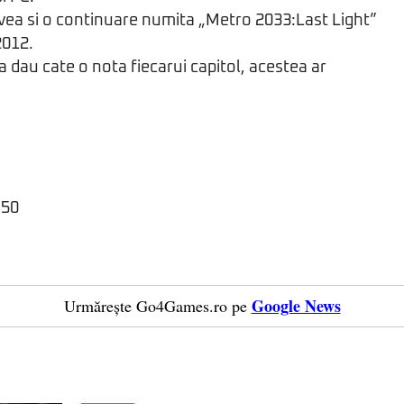
vea si o continuare numita „Metro 2033:Last Light”
2012.
 sa dau cate o nota fiecarui capitol, acestea ar
.50
Google News
Urmărește Go4Games.ro pe