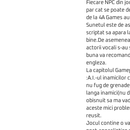
Fiecare NPC din joc
par cat se poate d
de la 4A Games au 
Sunetul este de as
scriptat sa apara 
bine.De asemenea v
actorii vocali s-au
buna va recomand s
engleza.
La capitolul Gamep
:A.I.-ul inamicilor
nu fug de grenade 
langa inamici(nu d
obisnuit sa ma vad
aceste mici proble
reusit.
Jocul contine o va