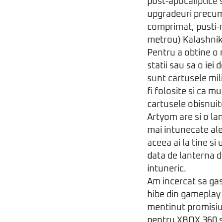
post-apocaliptice 
upgradeuri precum
comprimat, pusti-mi
metrou) Kalashnik
Pentru a obtine o
statii sau sa o iei
sunt cartusele mil
fi folosite si ca 
cartusele obisnuit
Artyom are si o la
mai intunecate ale
aceea ai la tine s
data de lanterna d
intuneric.
Am incercat sa gas
hibe din gameplay 
mentinut promisiuni
pentru XBOX 360 s