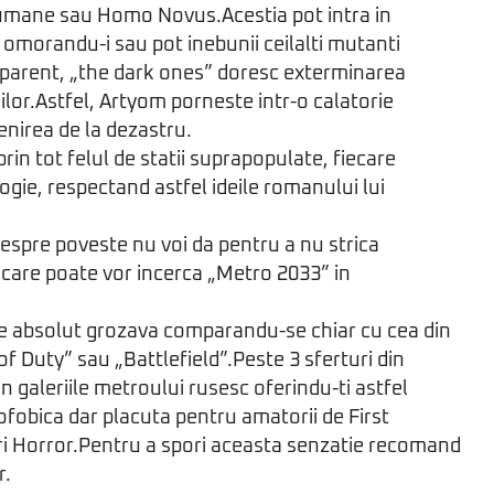
i umane sau Homo Novus.Acestia pot intra in
 omorandu-i sau pot inebunii ceilalti mutanti
Aparent, „the dark ones” doresc exterminarea
ilor.Astfel, Artyom porneste intr-o calatorie
nirea de la dezastru.
rin tot felul de statii suprapopulate, fiecare
ogie, respectand astfel ideile romanului lui
despre poveste nu voi da pentru a nu strica
or care poate vor incerca „Metro 2033” in
te absolut grozava comparandu-se chiar cu cea din
of Duty” sau „Battlefield”.Peste 3 sferturi din
n galeriile metroului rusesc oferindu-ti astfel
ofobica dar placuta pentru amatorii de First
i Horror.Pentru a spori aceasta senzatie recomand
r.