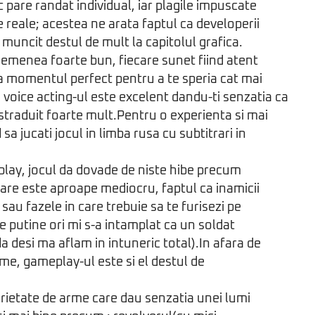
 pare randat individual, iar plagile impuscate
e reale; acestea ne arata faptul ca developerii
muncit destul de mult la capitolul grafica.
emenea foarte bun, fiecare sunet fiind atent
la momentul perfect pentru a te speria cat mai
oice acting-ul este excelent dandu-ti senzatia ca
 straduit foarte mult.Pentru o experienta si mai
a jucati jocul in limba rusa cu subtitrari in
lay, jocul da dovade de niste hibe precum
 care este aproape mediocru, faptul ca inamicii
sau fazele in care trebuie sa te furisezi pe
e putine ori mi s-a intamplat ca un soldat
a desi ma aflam in intuneric total).In afara de
me, gameplay-ul este si el destul de
rietate de arme care dau senzatia unei lumi