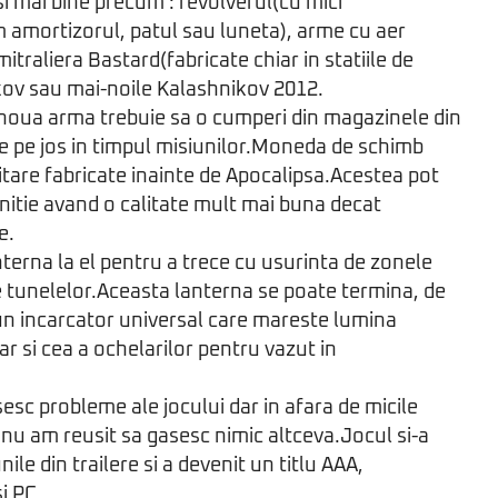
si mai bine precum : revolverul(cu mici
 amortizorul, patul sau luneta), arme cu aer
traliera Bastard(fabricate chiar in statiile de
ov sau mai-noile Kalashnikov 2012.
 noua arma trebuie sa o cumperi din magazinele din
 de pe jos in timpul misiunilor.Moneda de schimb
itare fabricate inainte de Apocalipsa.Acestea pot
munitie avand o calitate mult mai buna decat
e.
nterna la el pentru a trece cu usurinta de zonele
 tunelelor.Aceasta lanterna se poate termina, de
i un incarcator universal care mareste lumina
ar si cea a ochelarilor pentru vazut in
esc probleme ale jocului dar in afara de micile
nu am reusit sa gasesc nimic altceva.Jocul si-a
le din trailere si a devenit un titlu AAA,
i PC.