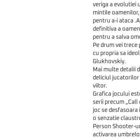
veriga a evolutie
mintile oamenilor,
pentru a-i ataca .
definitiva a oamen
pentru a salva ome
Pe drum vei trece p
cu propria sa ideol
Glukhovskiy.
Mai multe detalii 
deliciul jucatoril
viitor.
Grafica jocului es
serii precum „Call 
joc se desfasoara i
o senzatie claustr
Person Shooter-ur
activarea umbrelo