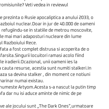
promisiunile? Veti vedea in reviewul
e prezinta o Rusie apocaliptica a anului 2033, o
razboiul nuclear.Doar in jur de 40.000 de oameni
, refugiindu-se in statiile de metrou moscovite,
le mai mari adaposturi nucleare din lume
ul Razboiului Rece.
ata a fost complet distrusa si acoperita de o
arsita.Singurii locuitori ramasi acolo fiind
le iradierii.Ocazional, unii oameni ies la
 cauta resurse, acestia sunt numiti stalkeri.In
seaza sa devina stalker , din moment ce notiuni
marinar numai existau.
 numeste Artyom.Acesta s-a nascut la putin timp
ofa dar nu isi aduce aminte de nimic de pe
ve ale jocului sunt „The Dark Ones”,urmatoare