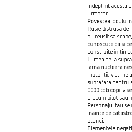
indeplinit acesta 
urmator.
Povestea jocului n
Rusie distrusa de 
au reusit sa scape
cunoscute ca si ce
construite in timp
Lumea de la supraf
iarna nucleara nesf
mutantii, victime a
suprafata pentru a
2033 toti copii vi
precum pilot sau 
Personajul tau se
inainte de catastr
atunci.
Elementele negati