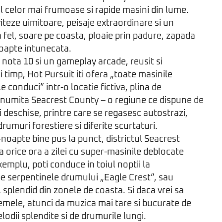
l celor mai frumoase si rapide masini din lume.
iteze uimitoare, peisaje extraordinare si un
 fel, soare pe coasta, ploaie prin padure, zapada
 noapte intunecata.
 nota 10 si un gameplay arcade, reusit si
si timp, Hot Pursuit iti ofera „toate masinile
le conduci” intr-o locatie fictiva, plina de
 numita Seacrest County – o regiune ce dispune de
deschise, printre care se regasesc autostrazi,
rumuri forestiere si diferite scurtaturi.
i-noapte bine pus la punct, districtul Seacrest
la orice ora a zilei cu super-masinile deblocate
xemplu, poti conduce in toiul noptii la
e pe serpentinele drumului „Eagle Crest”, sau
 splendid din zonele de coasta. Si daca vrei sa
lemele, atunci da muzica mai tare si bucurate de
lodii splendite si de drumurile lungi.