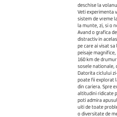
deschise la volanu
Veti experimenta v
sistem de vreme la
la munte, zi, si o
Avand o grafica de
distractiv in acela
pe care ai visat sa 
peisaje magnifice,
160 km de drumuri 
sosele nationale, d
Datorita ciclului z
poate fii explorat 
din cariera. Spre e
altitudini ridicat
poti admira apusul
uiti de toate prob
o diversitate de me