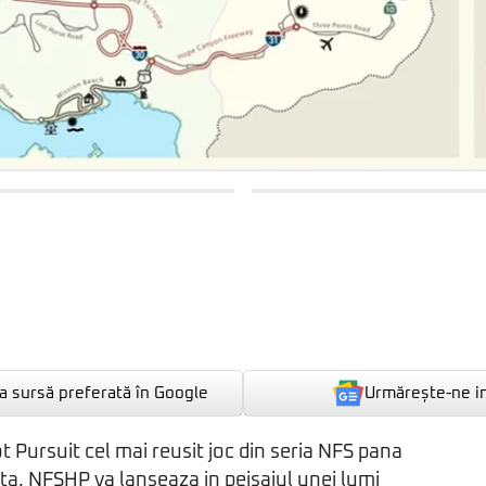
Urmărește-ne i
 sursă preferată în Google
 Pursuit cel mai reusit joc din seria NFS pana
a. NFSHP va lanseaza in peisajul unei lumi