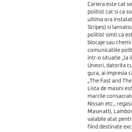
Cariera este cat se
politist cat si ca
ultima ora instalat
Stripes) si lansat
politist simti ca e
blocaje sau chemi e
comunicatiile polit
intr-o situatie „la l
Uneori, datorita cu
gura, ai impresia c
„The Fast and The
Lista de masini est
marcile consacrate
Nissan etc., regas
Maseratti, Lamborg
valabile atat pentr
fiind destinate exc