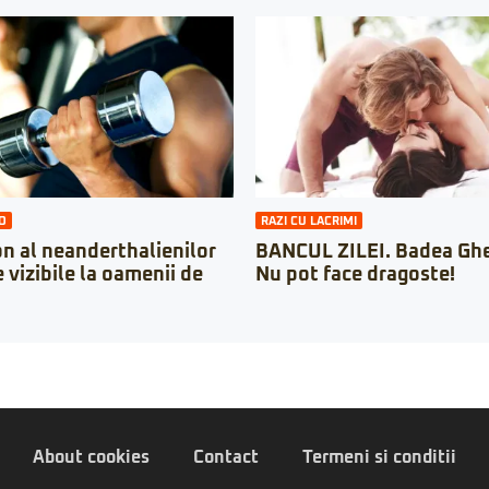
O
RAZI CU LACRIMI
 al neanderthalienilor
BANCUL ZILEI. Badea Ghe
 vizibile la oamenii de
Nu pot face dragoste!
About cookies
Contact
Termeni si conditii