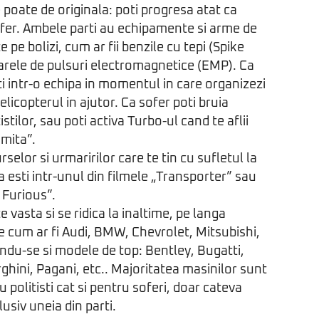
 poate de originala: poti progresa atat ca
 sofer. Ambele parti au echipamente si arme de
e pe bolizi, cum ar fii benzile cu tepi (Spike
oarele de pulsuri electromagnetice (EMP). Ca
sti intr-o echipa in momentul in care organizezi
licopterul in ajutor. Ca sofer poti bruia
istilor, sau poti activa Turbo-ul cand te aflii
imita”.
rselor si urmaririlor care te tin cu sufletul la
a esti intr-unul din filmele „Transporter” sau
 Furious”.
e vasta si se ridica la inaltime, pe langa
 cum ar fi Audi, BMW, Chevrolet, Mitsubishi,
indu-se si modele de top: Bentley, Bugatti,
hini, Pagani, etc.. Majoritatea masinilor sunt
u politisti cat si pentru soferi, doar cateva
lusiv uneia din parti.