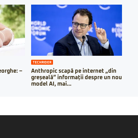
TECHRIDER
orghe: –
Anthropic scapă pe internet „din
greșeală” informații despre un nou
model AI, mai...