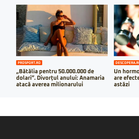
PROSPORT.RO
DESCOPERA.R
„Bătălia pentru 50.000.000 de
Un hormon
dolari”. Divorțul anului: Anamaria
are efecte
atacă averea milionarului
astăzi