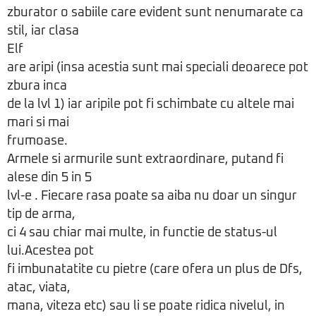
zburator o sabiile care evident sunt nenumarate ca
stil, iar clasa
Elf
are aripi (insa acestia sunt mai speciali deoarece pot
zbura inca
de la lvl 1) iar aripile pot fi schimbate cu altele mai
mari si mai
frumoase.
Armele si armurile sunt extraordinare, putand fi
alese din 5 in 5
lvl-e . Fiecare rasa poate sa aiba nu doar un singur
tip de arma,
ci 4 sau chiar mai multe, in functie de status-ul
lui.Acestea pot
fi imbunatatite cu pietre (care ofera un plus de Dfs,
atac, viata,
mana, viteza etc) sau li se poate ridica nivelul, in