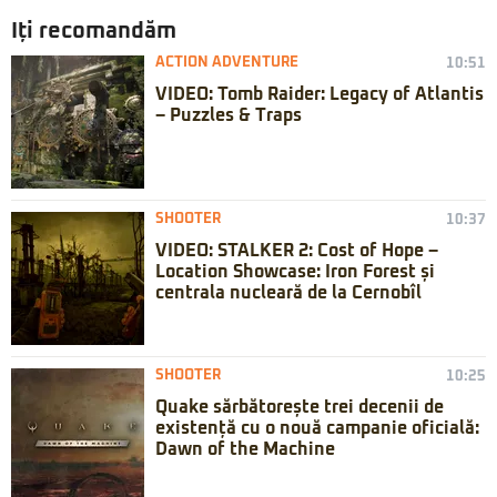
Iți recomandăm
ACTION ADVENTURE
10:51
VIDEO: Tomb Raider: Legacy of Atlantis
– Puzzles & Traps
SHOOTER
10:37
VIDEO: STALKER 2: Cost of Hope –
Location Showcase: Iron Forest și
centrala nucleară de la Cernobîl
SHOOTER
10:25
Quake sărbătorește trei decenii de
existență cu o nouă campanie oficială:
Dawn of the Machine