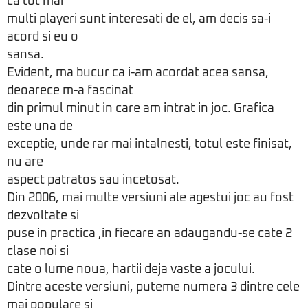
ca tot mai
multi playeri sunt interesati de el, am decis sa-i
acord si eu o
sansa.
Evident, ma bucur ca i-am acordat acea sansa,
deoarece m-a fascinat
din primul minut in care am intrat in joc. Grafica
este una de
exceptie, unde rar mai intalnesti, totul este finisat,
nu are
aspect patratos sau incetosat.
Din 2006, mai multe versiuni ale agestui joc au fost
dezvoltate si
puse in practica ,in fiecare an adaugandu-se cate 2
clase noi si
cate o lume noua, hartii deja vaste a jocului.
Dintre aceste versiuni, puteme numera 3 dintre cele
mai populare si