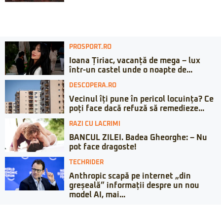
PROSPORT.RO
Ioana Țiriac, vacanță de mega – lux
într-un castel unde o noapte de...
DESCOPERA.RO
Vecinul îți pune în pericol locuința? Ce
poți face dacă refuză să remedieze...
RAZI CU LACRIMI
BANCUL ZILEI. Badea Gheorghe: – Nu
pot face dragoste!
TECHRIDER
Anthropic scapă pe internet „din
greșeală” informații despre un nou
model AI, mai...