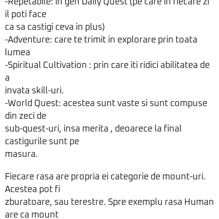
-Repetabile: in gen Daily Quest (pe care in fiecare zi
il poti face
ca sa castigi ceva in plus)
-Adventure: care te trimit in explorare prin toata
lumea
-Spiritual Cultivation : prin care iti ridici abilitatea de
a
invata skill-uri.
-World Quest: acestea sunt vaste si sunt compuse
din zeci de
sub-quest-uri, insa merita , deoarece la final
castigurile sunt pe
masura.
Fiecare rasa are propria ei categorie de mount-uri.
Acestea pot fi
zburatoare, sau terestre. Spre exemplu rasa Human
are ca mount