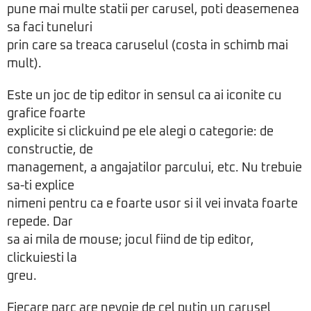
pune mai multe statii per carusel, poti deasemenea
sa faci tuneluri
prin care sa treaca caruselul (costa in schimb mai
mult).
Este un joc de tip editor in sensul ca ai iconite cu
grafice foarte
explicite si clickuind pe ele alegi o categorie: de
constructie, de
management, a angajatilor parcului, etc. Nu trebuie
sa-ti explice
nimeni pentru ca e foarte usor si il vei invata foarte
repede. Dar
sa ai mila de mouse; jocul fiind de tip editor,
clickuiesti la
greu.
Fiecare parc are nevoie de cel putin un carusel