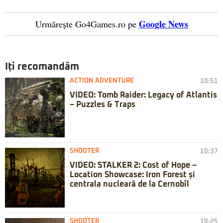
Google News
Urmărește Go4Games.ro pe
Iți recomandăm
ACTION ADVENTURE
10:51
VIDEO: Tomb Raider: Legacy of Atlantis
– Puzzles & Traps
SHOOTER
10:37
VIDEO: STALKER 2: Cost of Hope –
Location Showcase: Iron Forest și
centrala nucleară de la Cernobîl
SHOOTER
10:25