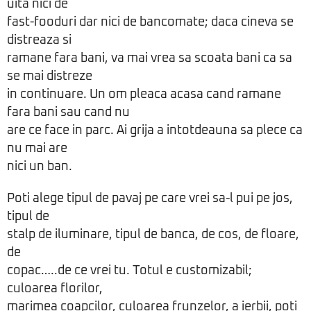
uita nici de
fast-fooduri dar nici de bancomate; daca cineva se
distreaza si
ramane fara bani, va mai vrea sa scoata bani ca sa
se mai distreze
in continuare. Un om pleaca acasa cand ramane
fara bani sau cand nu
are ce face in parc. Ai grija a intotdeauna sa plece ca
nu mai are
nici un ban.
Poti alege tipul de pavaj pe care vrei sa-l pui pe jos,
tipul de
stalp de iluminare, tipul de banca, de cos, de floare,
de
copac…..de ce vrei tu. Totul e customizabil;
culoarea florilor,
marimea coapcilor, culoarea frunzelor, a ierbii, poti