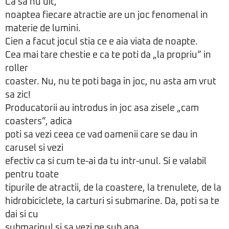
Ca sa nu uit,
noaptea fiecare atractie are un joc fenomenal in
materie de lumini.
Cien a facut jocul stia ce e aia viata de noapte.
Cea mai tare chestie e ca te poti da „la propriu” in
roller
coaster. Nu, nu te poti baga in joc, nu asta am vrut
sa zic!
Producatorii au introdus in joc asa zisele „cam
coasters”, adica
poti sa vezi ceea ce vad oamenii care se dau in
carusel si vezi
efectiv ca si cum te-ai da tu intr-unul. Si e valabil
pentru toate
tipurile de atractii, de la coastere, la trenulete, de la
hidrobiciclete, la carturi si submarine. Da, poti sa te
dai si cu
submarinul si sa vezi pe sub apa.