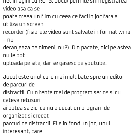
net imagini cu RCT3. Jocul permite si inregistrarea
video asa ca se
poate creea un film cu ceea ce faci in joc fara a
utiliza un screen
recorder (fisierele video sunt salvate in format wma
– nu
deranjeaza pe nimeni, nu?). Din pacate, nici pe astea
nu le pot
uploada pe site, dar se gasesc pe youtube.
Jocul este unul care mai mult bate spre un editor
de parcuri de
distractii. Cu o tenta mai de program serios si cu
cateva retusuri
ai putea sa zici ca nu e decat un program de
organizat si creeat
parcuri de distractii. El e in fond un joc; unul
interesant, care