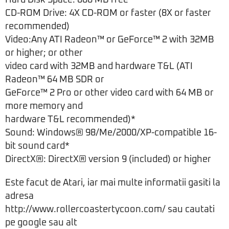
Hard Disk Space: 600 MB free
CD-ROM Drive: 4X CD-ROM or faster (8X or faster
recommended)
Video:Any ATI Radeon™ or GeForce™ 2 with 32MB
or higher; or other
video card with 32MB and hardware T&L (ATI
Radeon™ 64 MB SDR or
GeForce™ 2 Pro or other video card with 64 MB or
more memory and
hardware T&L recommended)*
Sound: Windows® 98/Me/2000/XP-compatible 16-
bit sound card*
DirectX®: DirectX® version 9 (included) or higher
Este facut de Atari, iar mai multe informatii gasiti la
adresa
http://www.rollercoastertycoon.com/ sau cautati
pe google sau alt