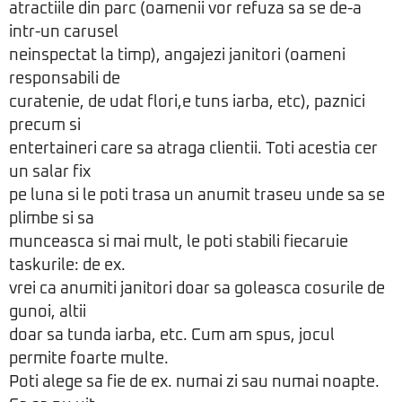
atractiile din parc (oamenii vor refuza sa se de-a
intr-un carusel
neinspectat la timp), angajezi janitori (oameni
responsabili de
curatenie, de udat flori,e tuns iarba, etc), paznici
precum si
entertaineri care sa atraga clientii. Toti acestia cer
un salar fix
pe luna si le poti trasa un anumit traseu unde sa se
plimbe si sa
munceasca si mai mult, le poti stabili fiecaruie
taskurile: de ex.
vrei ca anumiti janitori doar sa goleasca cosurile de
gunoi, altii
doar sa tunda iarba, etc. Cum am spus, jocul
permite foarte multe.
Poti alege sa fie de ex. numai zi sau numai noapte.