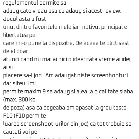
regulamentul permite sa
adaug cate vreau asa ca adaug si acest review.
Jocul asta a fost
unul dintre favoritele mele iar motivul principal e
libertatea pe
care mi-o pune la dispozitie. De aceea te plictisesti
de el doar
atunci cand nu mai ai nici o idee; cata vreme ai idei,
ai si
placere sa-l joci. Am adaugat niste screenhooturi
dar siteul imi
permite maxim 9 sa adaug si alea la o calitate slaba
(max. 300 kb
de poza) asa ca degeaba am apasat la greu tasta
F10 (F10 permite
luarea screenshoot-urilor din joc) ca tot trebuie sa
cautati voi pe