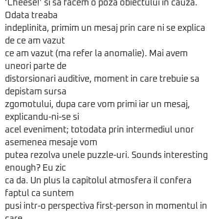
‘Cheese!’ si sa facem o poza obiectului in cauza.
Odata treaba
indeplinita, primim un mesaj prin care ni se explica
de ce am vazut
ce am vazut (ma refer la anomalie). Mai avem
uneori parte de
distorsionari auditive, moment in care trebuie sa
depistam sursa
zgomotului, dupa care vom primi iar un mesaj,
explicandu-ni-se si
acel eveniment; totodata prin intermediul unor
asemenea mesaje vom
putea rezolva unele puzzle-uri. Sounds interesting
enough? Eu zic
ca da. Un plus la capitolul atmosfera il confera
faptul ca suntem
pusi intr-o perspectiva first-person in momentul in