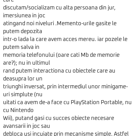
care
discutam/socializam cu alta persoana din jur,
imersiunea in joc
atingand noi niveluri .Memento-urile gasite le
putem depozita
intr-o lada la care avem acces mereu. iar pozele le
putem salva in
memoria telefonului (oare cati Mb de memorie
are?); nu in ultimul
rand putem interactiona cu obiectele care au
deasupra lor un
triunghi inversat, prin intermediul unor minigame-
uri simplute (nu
uitati ca avem de-a face cu PlayStation Portable, nu
cu Nintendo
Wii), putand gasi cu succes obiecte necesare
avansarii in joc sau
debloca usi incuiate prin mecanisme simple. Astfel