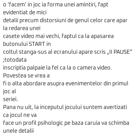
o ‘facem’ in joc ia forma unei amintiri, fapt
evidentiat de mici
detalii precum distorsiuni de genul celor care apar
la redarea unei
casete video mai vechi, faptul ca la apasarea
butonului START in
coltul stanga-sus al ecranului apare scris „II PAUSE”
;totodata
inscriptia palpaie la fel ca la o camera video.
Povestea se vrea a
fi o alta abordare asupra evenimentelor din primul
joc al
seriei.
Pana nu uit, la inceputul jocului suntem avertizati
ca jocul ne va
face un profil psihologic pe baza caruia va schimba
unele detalii