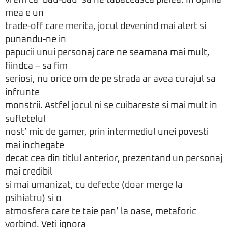
vrem ca ‘bau-bau’ sa ne tabaceasca pielea. In opinia
mea e un
trade-off care merita, jocul devenind mai alert si
punandu-ne in
papucii unui personaj care ne seamana mai mult,
fiindca – sa fim
seriosi, nu orice om de pe strada ar avea curajul sa
infrunte
monstrii. Astfel jocul ni se cuibareste si mai mult in
sufletelul
nost’ mic de gamer, prin intermediul unei povesti
mai inchegate
decat cea din titlul anterior, prezentand un personaj
mai credibil
si mai umanizat, cu defecte (doar merge la
psihiatru) si o
atmosfera care te taie pan’ la oase, metaforic
vorbind. Veti ignora