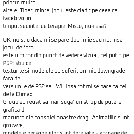
printre multe
altele. Tineti minte, jocul este cladit pe ceea ce
faceti voi in
timpul sedintei de terapie. Misto, nu-i asa?
OK, nu stiu daca mi se pare doar mie sau nu, insa
jocul de fata
este uimitor din punct de vedere vizual, cel putin pe
PSP; stiu ca
texturile si modelele au suferit un mic downgrade
fata de
versiunile de PS2 sau Wii, insa tot mi se pare ca cei
de la Climax
Group au reusit sa mai ‘suga’ un strop de putere
grafica din
maruntaiele consolei noastre dragi. Animatiile sunt
grozave,
modelele personajelor sunt detaliate – aproape de