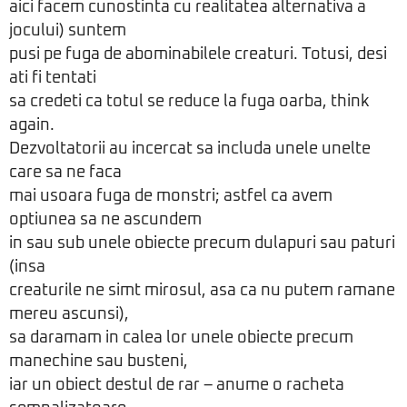
aici facem cunostinta cu realitatea alternativa a
jocului) suntem
pusi pe fuga de abominabilele creaturi. Totusi, desi
ati fi tentati
sa credeti ca totul se reduce la fuga oarba, think
again.
Dezvoltatorii au incercat sa includa unele unelte
care sa ne faca
mai usoara fuga de monstri; astfel ca avem
optiunea sa ne ascundem
in sau sub unele obiecte precum dulapuri sau paturi
(insa
creaturile ne simt mirosul, asa ca nu putem ramane
mereu ascunsi),
sa daramam in calea lor unele obiecte precum
manechine sau busteni,
iar un obiect destul de rar – anume o racheta