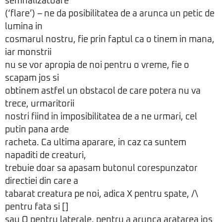
semnalizatoare
(‘flare’) – ne da posibilitatea de a arunca un petic de
lumina in
cosmarul nostru, fie prin faptul ca o tinem in mana,
iar monstrii
nu se vor apropia de noi pentru o vreme, fie o
scapam jos si
obtinem astfel un obstacol de care potera nu va
trece, urmaritorii
nostri fiind in imposibilitatea de a ne urmari, cel
putin pana arde
racheta. Ca ultima aparare, in caz ca suntem
napaditi de creaturi,
trebuie doar sa apasam butonul corespunzator
directiei din care a
tabarat creatura pe noi, adica X pentru spate, /\
pentru fata si []
sau O pentru laterale, pentru a arunca aratarea jos