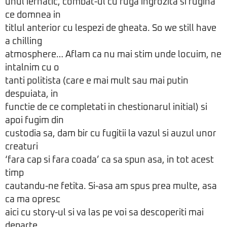
unul iernatic, combat-ul cu fuga ingrozita si rugina
ce domnea in
titlul anterior cu lespezi de gheata. So we still have
a chilling
atmosphere… Aflam ca nu mai stim unde locuim, ne
intalnim cu o
tanti politista (care e mai mult sau mai putin
despuiata, in
functie de ce completati in chestionarul initial) si
apoi fugim din
custodia sa, dam bir cu fugitii la vazul si auzul unor
creaturi
‘fara cap si fara coada’ ca sa spun asa, in tot acest
timp
cautandu-ne fetita. Si-asa am spus prea multe, asa
ca ma opresc
aici cu story-ul si va las pe voi sa descoperiti mai
departe,