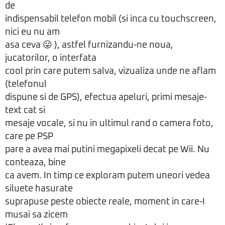
de
indispensabil telefon mobil (si inca cu touchscreen,
nici eu nu am
asa ceva 😛 ), astfel furnizandu-ne noua,
jucatorilor, o interfata
cool prin care putem salva, vizualiza unde ne aflam
(telefonul
dispune si de GPS), efectua apeluri, primi mesaje-
text cat si
mesaje vocale, si nu in ultimul rand o camera foto,
care pe PSP
pare a avea mai putini megapixeli decat pe Wii. Nu
conteaza, bine
ca avem. In timp ce exploram putem uneori vedea
siluete hasurate
suprapuse peste obiecte reale, moment in care-I
musai sa zicem