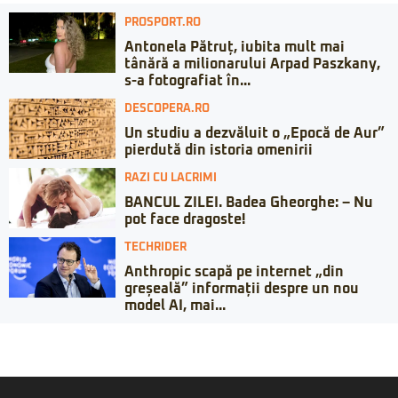
PROSPORT.RO
Antonela Pătruț, iubita mult mai
tânără a milionarului Arpad Paszkany,
s-a fotografiat în...
DESCOPERA.RO
Un studiu a dezvăluit o „Epocă de Aur”
pierdută din istoria omenirii
RAZI CU LACRIMI
BANCUL ZILEI. Badea Gheorghe: – Nu
pot face dragoste!
TECHRIDER
Anthropic scapă pe internet „din
greșeală” informații despre un nou
model AI, mai...