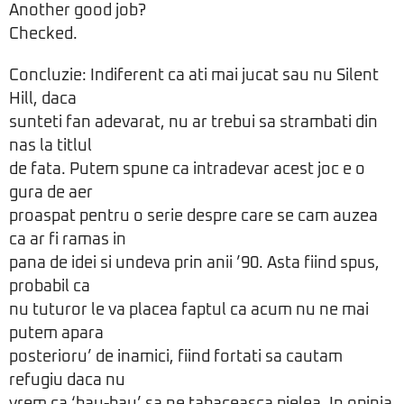
Another good job?
Checked.
Concluzie: Indiferent ca ati mai jucat sau nu Silent
Hill, daca
sunteti fan adevarat, nu ar trebui sa strambati din
nas la titlul
de fata. Putem spune ca intradevar acest joc e o
gura de aer
proaspat pentru o serie despre care se cam auzea
ca ar fi ramas in
pana de idei si undeva prin anii ’90. Asta fiind spus,
probabil ca
nu tuturor le va placea faptul ca acum nu ne mai
putem apara
posterioru’ de inamici, fiind fortati sa cautam
refugiu daca nu