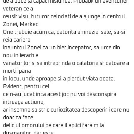
de a duce la capat misiunea. Probabil un aventurier
veteran ce a
reusit visul tuturor celorlati de a ajunge in centrul
Zonei, Marked
One trebuie acum ca, datorita amneziei sale, sa-si
reia cariera
inauntrul Zonei ca un biet incepator, sa urce din
nou in ierarhia
vanatorilor si sa intreprinda o calatorie sfidatoare a
mortii pana
in locul unde aproape si-a pierdut viata odata.
Evident, pentru cei
ce n-au jucat inca acest joc nu voi desconspira
intreaga actiune,
ar insemna sa stric curiozitatea descoperirii care nu
doar ca face
deliciul omorului pe care il aplici fara mila
dusmanilor, dar este