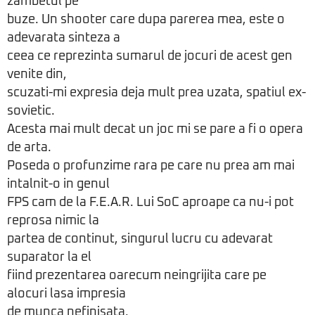
zambetul pe
buze. Un shooter care dupa parerea mea, este o
adevarata sinteza a
ceea ce reprezinta sumarul de jocuri de acest gen
venite din,
scuzati-mi expresia deja mult prea uzata, spatiul ex-
sovietic.
Acesta mai mult decat un joc mi se pare a fi o opera
de arta.
Poseda o profunzime rara pe care nu prea am mai
intalnit-o in genul
FPS cam de la F.E.A.R. Lui SoC aproape ca nu-i pot
reprosa nimic la
partea de continut, singurul lucru cu adevarat
suparator la el
fiind prezentarea oarecum neingrijita care pe
alocuri lasa impresia
de munca nefinisata.