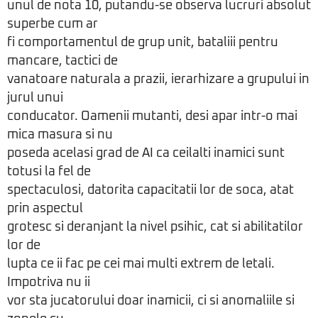
unul de nota 10, putandu-se observa lucruri absolut
superbe cum ar
fi comportamentul de grup unit, bataliii pentru
mancare, tactici de
vanatoare naturala a prazii, ierarhizare a grupului in
jurul unui
conducator. Oamenii mutanti, desi apar intr-o mai
mica masura si nu
poseda acelasi grad de AI ca ceilalti inamici sunt
totusi la fel de
spectaculosi, datorita capacitatii lor de soca, atat
prin aspectul
grotesc si deranjant la nivel psihic, cat si abilitatilor
lor de
lupta ce ii fac pe cei mai multi extrem de letali.
Impotriva nu ii
vor sta jucatorului doar inamicii, ci si anomaliile si