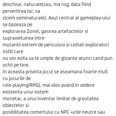
deschise, naturale(sau, ma rog, data fiind
pervertirea lor, sa
zicem seminaturale). Axul central al gameplay-ului
se bazeaza pe
explorarea Zonei, gasirea artefactelor si
supravietuirea intre
mutantii extrem de periculosi si ceillati exploratori
ostili care
nu vor ezita sa te umple de gloante atunci cand pun
ochii pe tine.
In aceasta privinta jocul se aseamana foarte mult
cu jocurile de
role-playing(RPG), mai ales avand in vedere
existenta unui sistem
monetar, a unui inventar limitat de greutatea
obiectelor si
posibilitatea comertului cu NPC-urile neutre sau