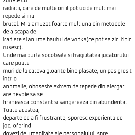
zonele cu
radiatii, care de multe ori il pot ucide mult mai
repede si mai
brutal. M-a amuzat foarte mult una din metodele
de a scapa de
iradiere si anume bautul de vodka(ce pot sa zic, tipic
rusesc).
Unde mai pui la socoteala si fragilitatea jucatorului
care poate
muri de la cateva gloante bine plasate, un pas gresit
intr-o
anomalie, oboseste extrem de repede din alergat,
are nevoie sa se
hraneasca constant si sangereaza din abundenta.
Toate acestea,
departe de a fi frustrante, sporesc experienta de
joc, oferind
dovezi de umanitate ale personajului, spre