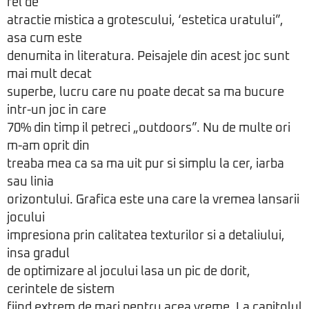
fel de
atractie mistica a grotescului, ‘estetica uratului”,
asa cum este
denumita in literatura. Peisajele din acest joc sunt
mai mult decat
superbe, lucru care nu poate decat sa ma bucure
intr-un joc in care
70% din timp il petreci „outdoors”. Nu de multe ori
m-am oprit din
treaba mea ca sa ma uit pur si simplu la cer, iarba
sau linia
orizontului. Grafica este una care la vremea lansarii
jocului
impresiona prin calitatea texturilor si a detaliului,
insa gradul
de optimizare al jocului lasa un pic de dorit,
cerintele de sistem
fiind extrem de mari pentru acea vreme. La capitolul