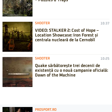
– Puzzles & Traps
SHOOTER
10:37
VIDEO: STALKER 2: Cost of Hope –
Location Showcase: Iron Forest și
centrala nucleară de la Cernobîl
SHOOTER
10:25
Quake sărbătorește trei decenii de
existență cu o nouă campanie oficială:
Dawn of the Machine
PROSPORT.RO