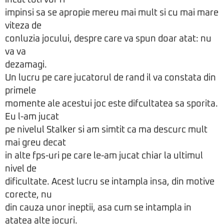
incat toti vor fi
impinsi sa se apropie mereu mai mult si cu mai mare
viteza de
conluzia jocului, despre care va spun doar atat: nu
va va
dezamagi.
Un lucru pe care jucatorul de rand il va constata din
primele
momente ale acestui joc este difcultatea sa sporita.
Eu l-am jucat
pe nivelul Stalker si am simtit ca ma descurc mult
mai greu decat
in alte fps-uri pe care le-am jucat chiar la ultimul
nivel de
dificultate. Acest lucru se intampla insa, din motive
corecte, nu
din cauza unor ineptii, asa cum se intampla in
atatea alte jocuri.