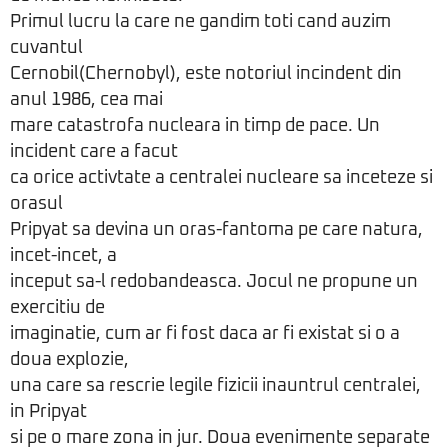
Primul lucru la care ne gandim toti cand auzim
cuvantul
Cernobil(Chernobyl), este notoriul incindent din
anul 1986, cea mai
mare catastrofa nucleara in timp de pace. Un
incident care a facut
ca orice activtate a centralei nucleare sa inceteze si
orasul
Pripyat sa devina un oras-fantoma pe care natura,
incet-incet, a
inceput sa-l redobandeasca. Jocul ne propune un
exercitiu de
imaginatie, cum ar fi fost daca ar fi existat si o a
doua explozie,
una care sa rescrie legile fizicii inauntrul centralei,
in Pripyat
si pe o mare zona in jur. Doua evenimente separate