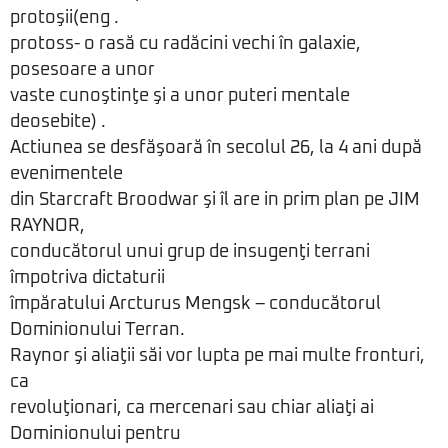
protoşii(eng .
protoss- o rasă cu radăcini vechi în galaxie,
posesoare a unor
vaste cunoştinţe şi a unor puteri mentale
deosebite) .
Actiunea se desfăşoară în secolul 26, la 4 ani după
evenimentele
din Starcraft Broodwar şi îl are in prim plan pe JIM
RAYNOR,
conducătorul unui grup de insugenţi terrani
împotriva dictaturii
împăratului Arcturus Mengsk – conducătorul
Dominionului Terran.
Raynor şi aliaţii săi vor lupta pe mai multe fronturi,
ca
revoluţionari, ca mercenari sau chiar aliaţi ai
Dominionului pentru