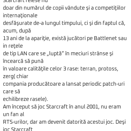
Starcraft reiese nu
doar din numărul de copii vândute şi a competiţiilor
internaţionale
desfăşurate de-a lungul timpului, ci şi din faptul că,
acum, după
13 ani de la apariţie, există jucători pe Battlenet sau
in reţele
de tip LAN care se „luptă” în meciuri strânse şi
încearcă să pună
în valoare calităţile celor 3 rase: terran, protoss,
zerg( chiar
compania producătoare a lansat periodic patch-uri
care să
echilibreze rasele).
Am început să joc Starcraft în anul 2001, nu eram
un fan al
RTS-urilor, dar am devenit datorită acestui joc. Deşi
joc Starcraft