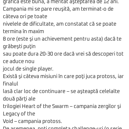
grafică este bună, a meritat aşteptarea de 12 ani.
Campania mi se pare reuşită, am terminat-o de
câteva ori pe toate
nivelele de dificultate, am constatat că se poate
termina în maxim
8 ore (este şi un achievement pentru asta) dacă te
grăbeşti puţin
sau poate dura 20-30 ore dacă vrei să descoperi tot
ce aduce nou
jocul de single player.
Există şi câteva misiuni în care poţi juca protoss, iar
finalul
lasă clar loc de continuare – se aşteaptă celelalte
două părţi ale
trilogiei Heart of the Swarm – campania zergilor şi
Legacy of the
Void – campania protoss.