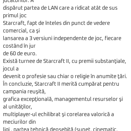
jucătorilor. A
dispărut partea de LAN care a ridicat atât de sus
primul joc
Starcraft, fapt de înteles din punct de vedere
comercial, ca şi
lansarea a 3 versiuni independente de joc, fiecare
costând în jur
de 60 de euro.
Există turnee de Starcraft II, cu premii substanţiale,
jocul a
devenit o profesie sau chiar o religie în anumite ţări.
În concluzie, Starcraft II merită cumpărat pentru
campania reuşită,
grafica excepţională, managementul resurselor şi
al unităţilor,
multiplayer-ul echilibrat şi corelarea valorică a
meciurilor din
ligi , partea tehnică deosebită (sunet, cinematic,