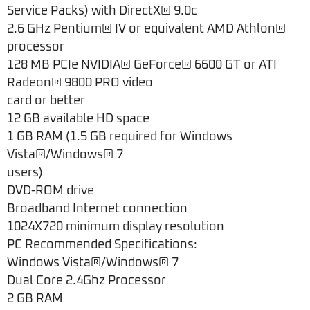
Service Packs) with DirectX® 9.0c
2.6 GHz Pentium® IV or equivalent AMD Athlon®
processor
128 MB PCIe NVIDIA® GeForce® 6600 GT or ATI
Radeon® 9800 PRO video
card or better
12 GB available HD space
1 GB RAM (1.5 GB required for Windows
Vista®/Windows® 7
users)
DVD-ROM drive
Broadband Internet connection
1024X720 minimum display resolution
PC Recommended Specifications:
Windows Vista®/Windows® 7
Dual Core 2.4Ghz Processor
2 GB RAM