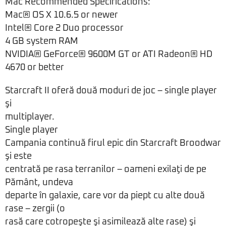
Mac Recommended Specifications:
Mac® OS X 10.6.5 or newer
Intel® Core 2 Duo processor
4 GB system RAM
NVIDIA® GeForce® 9600M GT or ATI Radeon® HD
4670 or better
Starcraft II oferă două moduri de joc – single player
şi
multiplayer.
Single player
Campania continuă firul epic din Starcraft Broodwar
şi este
centrată pe rasa terranilor – oameni exilaţi de pe
Pământ, undeva
departe în galaxie, care vor da piept cu alte două
rase – zergii (o
rasă care cotropeşte şi asimilează alte rase) şi