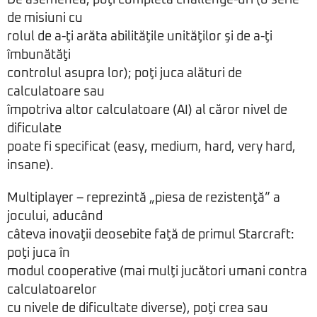
De asemenea, poţi completa challenge-uri (o serie
de misiuni cu
rolul de a-ţi arăta abilităţile unităţilor şi de a-ţi
îmbunătăţi
controlul asupra lor); poţi juca alături de
calculatoare sau
împotriva altor calculatoare (AI) al căror nivel de
dificulate
poate fi specificat (easy, medium, hard, very hard,
insane).
Multiplayer – reprezintă „piesa de rezistenţă” a
jocului, aducând
câteva inovaţii deosebite faţă de primul Starcraft:
poţi juca în
modul cooperative (mai mulţi jucători umani contra
calculatoarelor
cu nivele de dificultate diverse), poţi crea sau