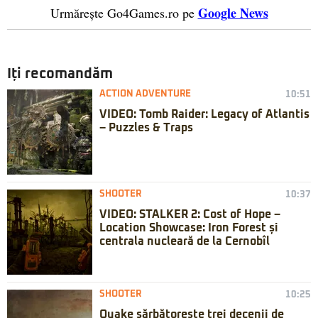
Google News
Urmărește Go4Games.ro pe
Iți recomandăm
ACTION ADVENTURE
10:51
VIDEO: Tomb Raider: Legacy of Atlantis
– Puzzles & Traps
SHOOTER
10:37
VIDEO: STALKER 2: Cost of Hope –
Location Showcase: Iron Forest și
centrala nucleară de la Cernobîl
SHOOTER
10:25
Quake sărbătorește trei decenii de