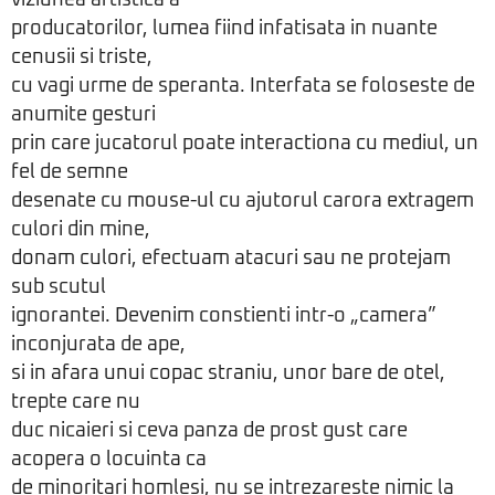
viziunea artistica a
producatorilor, lumea fiind infatisata in nuante
cenusii si triste,
cu vagi urme de speranta. Interfata se foloseste de
anumite gesturi
prin care jucatorul poate interactiona cu mediul, un
fel de semne
desenate cu mouse-ul cu ajutorul carora extragem
culori din mine,
donam culori, efectuam atacuri sau ne protejam
sub scutul
ignorantei. Devenim constienti intr-o „camera”
inconjurata de ape,
si in afara unui copac straniu, unor bare de otel,
trepte care nu
duc nicaieri si ceva panza de prost gust care
acopera o locuinta ca
de minoritari homlesi, nu se intrezareste nimic la