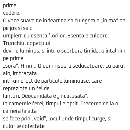
prima
vedere.
O voce suava ne indeamna sa culegem o „inima” de
pe jos si sa o
umplem cu esenta florilor. Esenta e culoare.
Trunchiul copacului
devine luminos, si intr-o scorbura timida, o intalnim
pe prima
„sora”. Hmm.. O domnisoara seducatoare, cu parul
alb, imbracata
intr-un efect de particule luminoase, care
reprezinta un fel de
lanturi. Deocamdata e „incatusata”.
In camerele fetei, timpul e oprit. Trecerea de la o
camera la alta
se face prin „void”, locul unde timpul curge, si
culorile colectate