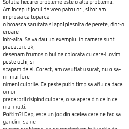
Solutia fiecarei probleme este o alta problema.
Am inceput jocul de vreo patru ori, si tot am
impresia ca topai ca
o broasca sarutata si apoi plesnita de perete, dint-o
eroare
intr-alta. Sa va dau un exemplu. In camere sunt
pradatori, ok,
desenam frumos o bulina colorata cu care-i lovim
peste ochi, si
scapam de ei. Corect, am rasuflat usurat, nu o sa-
mi mai fure
nimeni culorile. Ca peste putin timp sa aflu ca daca
omor
pradatorii risipind culoare, o sa apara din ce in ce
mai multi.
Poftim?! Dap, este un joc din acelea care ne fac sa
gandim, sa ne