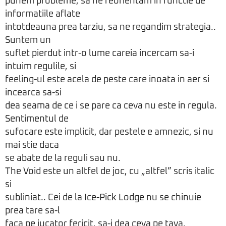
punem probleme, sa ne reorientam in functie de
informatiile aflate
intotdeauna prea tarziu, sa ne regandim strategia..
Suntem un
suflet pierdut intr-o lume careia incercam sa-i
intuim regulile, si
feeling-ul este acela de peste care inoata in aer si
incearca sa-si
dea seama de ce i se pare ca ceva nu este in regula.
Sentimentul de
sufocare este implicit, dar pestele e amnezic, si nu
mai stie daca
se abate de la reguli sau nu.
The Void este un altfel de joc, cu „altfel” scris italic
si
subliniat.. Cei de la Ice-Pick Lodge nu se chinuie
prea tare sa-l
faca pe jucator fericit, sa-i dea ceva pe tava,