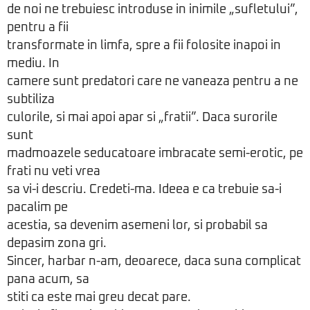
de noi ne trebuiesc introduse in inimile „sufletului”,
pentru a fii
transformate in limfa, spre a fii folosite inapoi in
mediu. In
camere sunt predatori care ne vaneaza pentru a ne
subtiliza
culorile, si mai apoi apar si „fratii”. Daca surorile
sunt
madmoazele seducatoare imbracate semi-erotic, pe
frati nu veti vrea
sa vi-i descriu. Credeti-ma. Ideea e ca trebuie sa-i
pacalim pe
acestia, sa devenim asemeni lor, si probabil sa
depasim zona gri.
Sincer, harbar n-am, deoarece, daca suna complicat
pana acum, sa
stiti ca este mai greu decat pare.