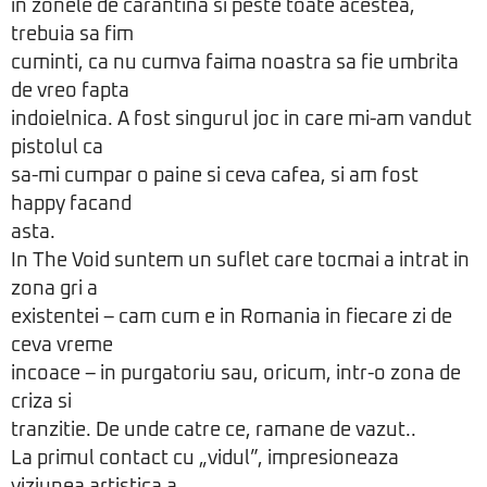
in zonele de carantina si peste toate acestea,
trebuia sa fim
cuminti, ca nu cumva faima noastra sa fie umbrita
de vreo fapta
indoielnica. A fost singurul joc in care mi-am vandut
pistolul ca
sa-mi cumpar o paine si ceva cafea, si am fost
happy facand
asta.
In The Void suntem un suflet care tocmai a intrat in
zona gri a
existentei – cam cum e in Romania in fiecare zi de
ceva vreme
incoace – in purgatoriu sau, oricum, intr-o zona de
criza si
tranzitie. De unde catre ce, ramane de vazut..
La primul contact cu „vidul”, impresioneaza