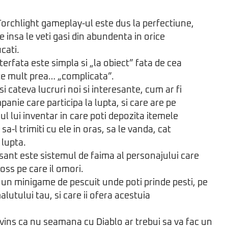
 Torchlight gameplay-ul este dus la perfectiune,
e insa le veti gasi din abundenta in orice
ucati.
nterfata este simpla si „la obiect” fata de cea
te mult prea… „complicata”.
si cateva lucruri noi si interesante, cum ar fi
anie care participa la lupta, si care are pe
ul lui inventar in care poti depozita itemele
sa-l trimiti cu ele in oras, sa le vanda, cat
 lupta.
esant este sistemul de faima al personajului care
oss pe care il omori.
un minigame de pescuit unde poti prinde pesti, pe
malutului tau, si care ii ofera acestuia
ins ca nu seamana cu Diablo ar trebui sa va fac un