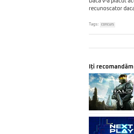
Daca v-a placut ace
recunoscator daca 
Tags:
concurs
Iți recomandăm