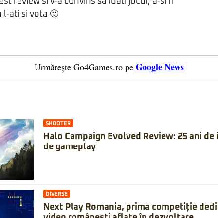
st review si v-a convins sa luati jocul, a-si fi
l-ati si vota 🙂
Google News
Urmărește Go4Games.ro pe
SHOOTER
Halo Campaign Evolved Review: 25 ani de is
de gameplay
DIVERSE
Next Play Romania, prima competiție dedic
video românești aflate în dezvoltare