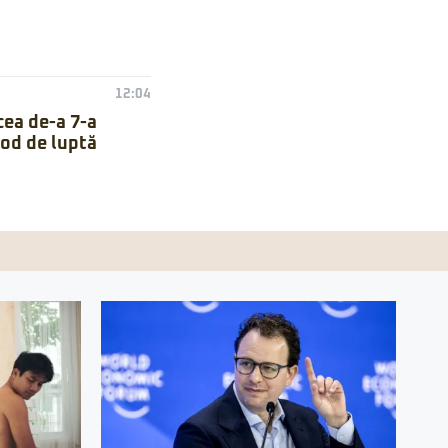
12:04
cea de-a 7-a
mod de luptă