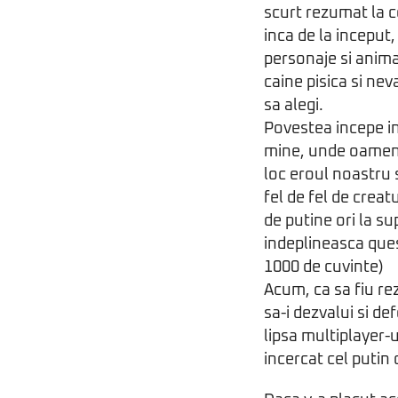
scurt rezumat la c
inca de la inceput,
personaje si anima
caine pisica si nev
sa alegi.
Povestea incepe in
mine, unde oamenii
loc eroul noastru 
fel de fel de crea
de putine ori la su
indeplineasca quest
1000 de cuvinte)
Acum, ca sa fiu rez
sa-i dezvalui si de
lipsa multiplayer-u
incercat cel putin 