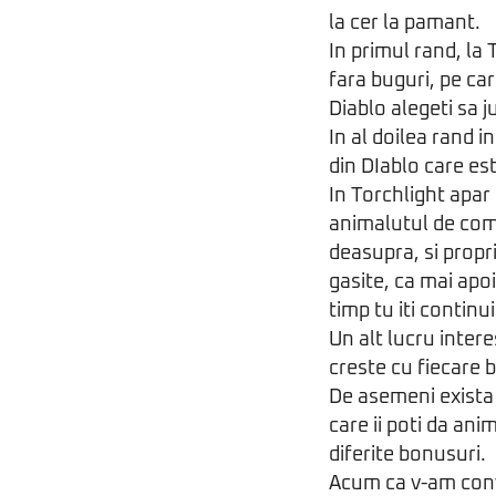
la cer la pamant.
In primul rand, la
fara buguri, pe car
Diablo alegeti sa j
In al doilea rand i
din DIablo care es
In Torchlight apar 
animalutul de comp
deasupra, si propri
gasite, ca mai apoi 
timp tu iti continui
Un alt lucru inter
creste cu fiecare b
De asemeni exista 
care ii poti da ani
diferite bonusuri.
Acum ca v-am conv