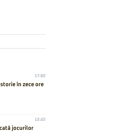
17:02
torie în zece ore
12:22
ată jocurilor