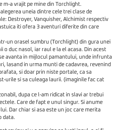
e m-a vrajit pe mine din Torchlight.
 alegerea uneia dintre cele trei clase de
le: Destroyer, Vanquisher, Alchimist respectiv
astuica iti ofera 3 aventuri diferite din care
tr-un orasel sumbru (Torchlight) din gura unei
 o duc nasol, iar raul e la el acasa. Din acest
se avanta in mijlocul pamantului, unde infrunta
turi, lasand in urma munti de cadavrea, revenind
prafata, si doar prin niste portale, ca sa
-urile si sa culeaga laurii. (imaginile fac cat
onabil, dupa ce l-am ridicat in slavi ar trebui
fectele. Care de fapt e unul singur. Si anume
lui. Dar chiar si asa este un joc care merita
o data.