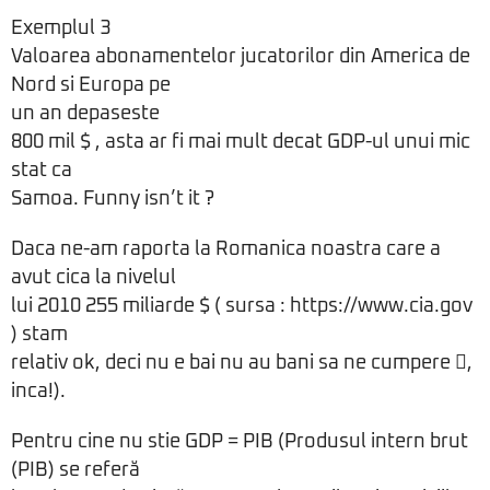
Exemplul 3
Valoarea abonamentelor jucatorilor din America de
Nord si Europa pe
un an depaseste
800 mil $ , asta ar fi mai mult decat GDP-ul unui mic
stat ca
Samoa. Funny isn’t it ?
Daca ne-am raporta la Romanica noastra care a
avut cica la nivelul
lui 2010 255 miliarde $ ( sursa : https://www.cia.gov
) stam
relativ ok, deci nu e bai nu au bani sa ne cumpere ,
inca!).
Pentru cine nu stie GDP = PIB (Produsul intern brut
(PIB) se referă