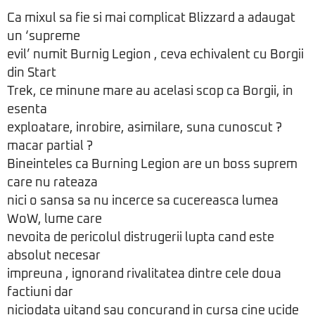
Ca mixul sa fie si mai complicat Blizzard a adaugat
un ‘supreme
evil’ numit Burnig Legion , ceva echivalent cu Borgii
din Start
Trek, ce minune mare au acelasi scop ca Borgii, in
esenta
exploatare, inrobire, asimilare, suna cunoscut ?
macar partial ?
Bineinteles ca Burning Legion are un boss suprem
care nu rateaza
nici o sansa sa nu incerce sa cucereasca lumea
WoW, lume care
nevoita de pericolul distrugerii lupta cand este
absolut necesar
impreuna , ignorand rivalitatea dintre cele doua
factiuni dar
niciodata uitand sau concurand in cursa cine ucide