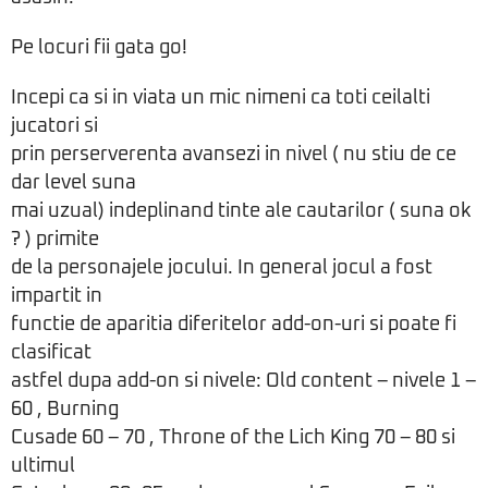
Pe locuri fii gata go!
Incepi ca si in viata un mic nimeni ca toti ceilalti
jucatori si
prin perserverenta avansezi in nivel ( nu stiu de ce
dar level suna
mai uzual) indeplinand tinte ale cautarilor ( suna ok
? ) primite
de la personajele jocului. In general jocul a fost
impartit in
functie de aparitia diferitelor add-on-uri si poate fi
clasificat
astfel dupa add-on si nivele: Old content – nivele 1 –
60 , Burning
Cusade 60 – 70 , Throne of the Lich King 70 – 80 si
ultimul