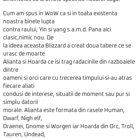
Cum am spus in WoW ca si in toata existenta
noastra binele lupta
contra raului, Yin si yang s.a.m.d. Pana aici
clasic,nimic nou. De
la ideea aceasta Blizzard a creat doua tabere ce se
urasc de moarte
Alianta si Hoarda ce isi trag radacinile din razboaiele
dintre
oameni si orci care cu trecerea timpului si-au atras
fiecare aliati
condusi de interese, situatii de moment sau pur si
simplu datorii
morale. Alianta este formata din rasele Human,
Dwarf, Nigh elf,
Draenei, Gnome si Worgen iar Hoarda din Orc, Troll,
Tauren, Undead,