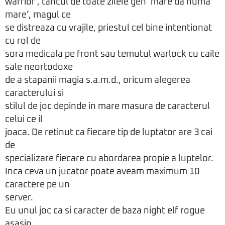
warrior , tancul de toate zilele gen ‘mare da numa’
mare’, magul ce
se distreaza cu vrajile, priestul cel bine intentionat
cu rol de
sora medicala pe front sau temutul warlock cu caile
sale neortodoxe
de a stapanii magia s.a.m.d., oricum alegerea
caracterului si
stilul de joc depinde in mare masura de caracterul
celui ce il
joaca. De retinut ca fiecare tip de luptator are 3 cai
de
specializare fiecare cu abordarea propie a luptelor.
Inca ceva un jucator poate aveam maximum 10
caractere pe un
server.
Eu unul joc ca si caracter de baza night elf rogue
asasin.