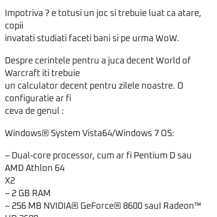
Impotriva ? e totusi un joc si trebuie luat ca atare,
copii
invatati studiati faceti bani si pe urma WoW.
Despre cerintele pentru a juca decent World of
Warcraft iti trebuie
un calculator decent pentru zilele noastre. O
configuratie ar fi
ceva de genul :
Windows® System Vista64/Windows 7 OS:
– Dual-core processor, cum ar fi Pentium D sau
AMD Athlon 64
X2
– 2 GB RAM
– 256 MB NVIDIA® GeForce® 8600 sauI Radeon™