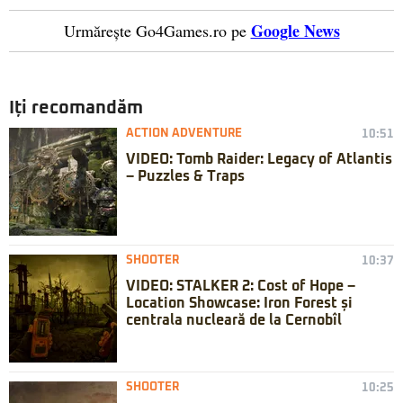
Google News
Urmărește Go4Games.ro pe
Iți recomandăm
ACTION ADVENTURE
10:51
VIDEO: Tomb Raider: Legacy of Atlantis
– Puzzles & Traps
SHOOTER
10:37
VIDEO: STALKER 2: Cost of Hope –
Location Showcase: Iron Forest și
centrala nucleară de la Cernobîl
SHOOTER
10:25