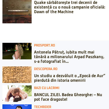
Quake sărbătorește trei decenii de
existență cu o nouă campanie oficială:
Dawn of the Machine
PROSPORT.RO
Antonela Pătruț, iubita mult mai
tânără a milionarului Arpad Paszkany,
s-a fotografiat în...
DESCOPERA.RO
Un studiu a dezvăluit o „Epocă de Aur”
pierdută din istoria omenirii
RAZI CU LACRIMI
BANCUL ZILEI. Badea Gheorghe: – Nu
pot face dragoste!
TECHRIDER