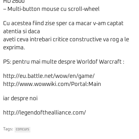
HD 2600
– Multi-button mouse cu scroll-wheel
Cu acestea fiind zise sper ca macar v-am captat
atentia si daca
aveti ceva intrebari critice constructive va rog a le
exprima.
PS: pentru mai multe despre Worldof Warcraft :
http://eu.battle.net/wow/en/game/
http://www.wowwiki.com/Portal:Main
iar despre noi
http://legendofthealliance.com/
Tags:
concurs