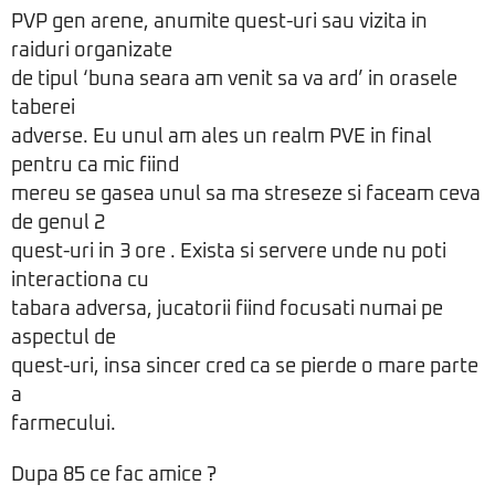
PVP gen arene, anumite quest-uri sau vizita in
raiduri organizate
de tipul ‘buna seara am venit sa va ard’ in orasele
taberei
adverse. Eu unul am ales un realm PVE in final
pentru ca mic fiind
mereu se gasea unul sa ma streseze si faceam ceva
de genul 2
quest-uri in 3 ore . Exista si servere unde nu poti
interactiona cu
tabara adversa, jucatorii fiind focusati numai pe
aspectul de
quest-uri, insa sincer cred ca se pierde o mare parte
a
farmecului.
Dupa 85 ce fac amice ?