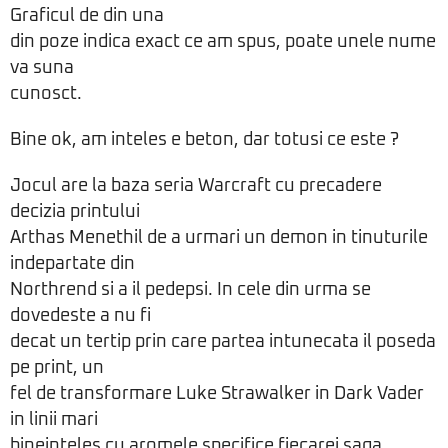
Graficul de din una
din poze indica exact ce am spus, poate unele nume
va suna
cunosct.
Bine ok, am inteles e beton, dar totusi ce este ?
Jocul are la baza seria Warcraft cu precadere
decizia printului
Arthas Menethil de a urmari un demon in tinuturile
indepartate din
Northrend si a il pedepsi. In cele din urma se
dovedeste a nu fi
decat un tertip prin care partea intunecata il poseda
pe print, un
fel de transformare Luke Strawalker in Dark Vader
in linii mari
bineinteles cu aromele specifice fiecarei saga.