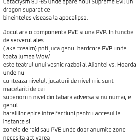
Cataclysm 80 -85 unde apare noul Supreme Evil un
dragon suparat ce
bineinteles viseasa la apocalipsa.
Jocul are o componenta PVE si una PVP. In functie
de serverul ales
( aka =realm) poti juca genul hardcore PVP unde
toata lumea WoW
este teatrul unui vesnic razboi al Aliantei vs. Hoarda
unde nu
conteaza nivelul, jucatorii de nivel mic sunt
macelariti de cei
superiori in nivel din tabara adversa si nu numai, e
genul
bataliilor epice intre factiuni pentru accesul la
instante si
zonele de raid sau PVE unde doar anumite zone
necesita activarea