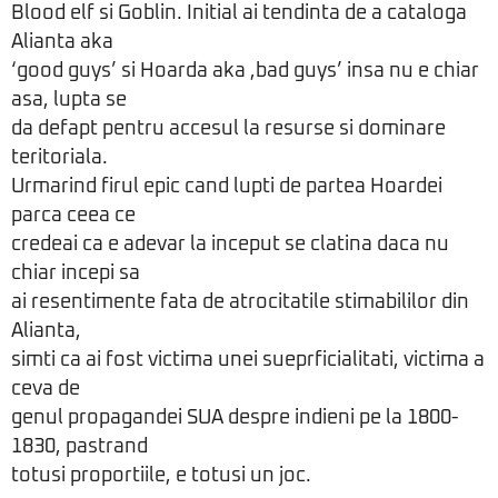
Blood elf si Goblin. Initial ai tendinta de a cataloga
Alianta aka
‘good guys’ si Hoarda aka ,bad guys’ insa nu e chiar
asa, lupta se
da defapt pentru accesul la resurse si dominare
teritoriala.
Urmarind firul epic cand lupti de partea Hoardei
parca ceea ce
credeai ca e adevar la inceput se clatina daca nu
chiar incepi sa
ai resentimente fata de atrocitatile stimabililor din
Alianta,
simti ca ai fost victima unei sueprficialitati, victima a
ceva de
genul propagandei SUA despre indieni pe la 1800-
1830, pastrand
totusi proportiile, e totusi un joc.