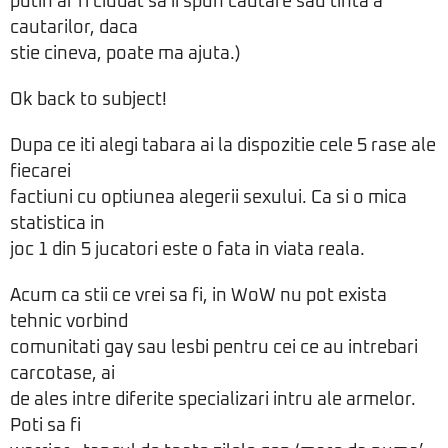
putin ar fi ciudat sa ii spun cautare sau tinta a
cautarilor, daca
stie cineva, poate ma ajuta.)
Ok back to subject!
Dupa ce iti alegi tabara ai la dispozitie cele 5 rase ale
fiecarei
factiuni cu optiunea alegerii sexului. Ca si o mica
statistica in
joc 1 din 5 jucatori este o fata in viata reala.
Acum ca stii ce vrei sa fi, in WoW nu pot exista
tehnic vorbind
comunitati gay sau lesbi pentru cei ce au intrebari
carcotase, ai
de ales intre diferite specializari intru ale armelor.
Poti sa fi