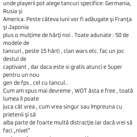
unde playerii pot alege tancuri specifice: Germania,
Rusia şi
America. Peste câteva luni vor fi adăugate şi Franţa
şi Japonia
plus o mulţime de hărţi noi . Toate adunate : 50 de
modele de
tancuri , peste 15 hărti , clan wars etc. fac un joc
destul de
captivant , dar daca este si gratis atunci e Super
pentru un nou
gen de fps , cel cu tancul..
Cum am spus mai devreme , WOT ăsta e free , toată
lumea îl poate
juca cât vrea , cum vrea singur sau împreuna cu
prietenii şi să
aiba parte de foarte multă distracţie.Iar dacă vrei să
faci „nivel”