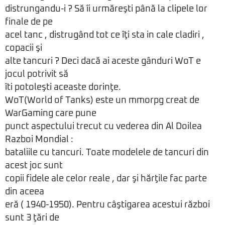
distrungandu-i ? Să îi urmăreşti până la clipele lor
finale de pe
acel tanc , distrugând tot ce îţi sta in cale cladiri ,
copacii şi
alte tancuri ? Deci dacă ai aceste gânduri WoT e
jocul potrivit să
îti potoleşti aceaste dorinţe.
WoT(World of Tanks) este un mmorpg creat de
WarGaming care pune
punct aspectului trecut cu vederea din Al Doilea
Razboi Mondial :
bataliile cu tancuri. Toate modelele de tancuri din
acest joc sunt
copii fidele ale celor reale , dar şi hărţile fac parte
din aceea
eră ( 1940-1950). Pentru câştigarea acestui război
sunt 3 ţări de