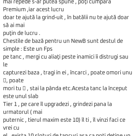
mai repede s-ar putea spune , poţi cumpara
Premium ,iar acest lucru
doar te ajută la grind-uit , în batălii nu te ajută doar
să ai mai
puţin de lucru .
Chestile de bază pentru un NewB sunt destul de
simple : Este un Fps
pe tanc , mergi cu aliaţi peste inamici îi distrugi sau
le
capturezi baza , tragi in ei , încarci , poate omori unu
, poate
mori tu  , stai la pânda etc.Acesta tanc la început
este unul slab
Tier 1 , pe care îl upgradezi , grindezi pana la
urmatorul ( mai
puternic , tierul maxim este 10) îl ti , îl vinzi faci ce
vrei cu