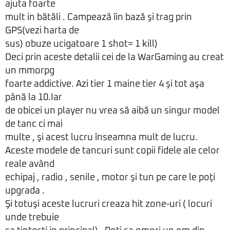
ajuta foarte
mult in bătăli . Campează îin bază şi trag prin
GPS(vezi harta de
sus) obuze ucigatoare 1 shot= 1 kill)
Deci prin aceste detalii cei de la WarGaming au creat
un mmorpg
foarte addictive. Azi tier 1 maine tier 4 şi tot aşa
până la 10.Iar
de obicei un player nu vrea să aibă un singur model
de tanc ci mai
multe , şi acest lucru înseamna mult de lucru.
Aceste modele de tancuri sunt copii fidele ale celor
reale având
echipaj , radio , senile , motor şi tun pe care le poţi
upgrada .
Şi totuşi aceste lucruri creaza hit zone-uri ( locuri
unde trebuie