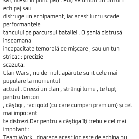
sa ţinteşti in principal) . Poţi sa omori un om din
echipaj sau
distruge un echipament, iar acest lucru scade
performanţele
tancului pe parcursul bataliei . O şeniă distrusă
inseamana
incapacitate temorală de mişcare , sau un tun
stricat : precizie
scazuta.
Clan Wars , nu de mult apărute sunt cele mai
populare la momentul
actual . Creezi un clan , strângi lume , te lupţi
pentru teritorii
, câştigi , faci gold (cu care cumperi premium) şi cel
mai impotant
te distrezi.Dar pentru a câştiga îţi trebuie cel mai
impotant :
Team Work , doarece acest joc este de echipa nu