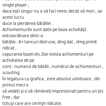
single player ,
daca eşti singur nu o să faci nimic decât să mori , iar
acest lucru
duce la pierderea bătăliei .
Achivmenturile sunt date pe baza activităţii
extraordinare dintr-o
bătălie : 6+ tancuri distruse, dmg dat , dmg primit
ridicat ,
capurarea bazei etc.Dar exista achivmenturi pe
activitatea de pe
cont : numarul de bătăli , numărul de achivmenturi ,
scouting.
În legatura cu grafica , este absolut uimitoare , din
primul meci o
să vedeţi şi o să rămâneţi impresionati pentru un joc
free , dar
totuşi care are cerinţe ridicate.