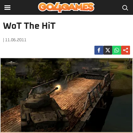
WoT The HiT
| 11.06.2011