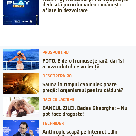
dedicată jocurilor video românești
aflate în dezvoltare
PROSPORT.RO
FOTO. E de-o frumusețe rară, dar își
acuză iubitul de violență
DESCOPERA.RO
Sauna în timpul caniculei: poate
pregăti organismul pentru căldură?
RAZI CU LACRIMI
BANCUL ZILEI. Badea Gheorghe: – Nu
pot face dragoste!
TECHRIDER
Anthropic scapă pe internet „din