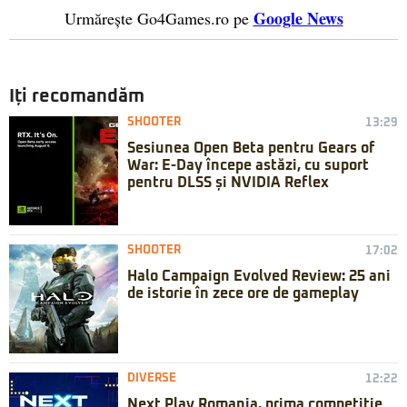
Google News
Urmărește Go4Games.ro pe
Iți recomandăm
SHOOTER
13:29
Sesiunea Open Beta pentru Gears of
War: E-Day începe astăzi, cu suport
pentru DLSS și NVIDIA Reflex
SHOOTER
17:02
Halo Campaign Evolved Review: 25 ani
de istorie în zece ore de gameplay
DIVERSE
12:22
Next Play Romania, prima competiție