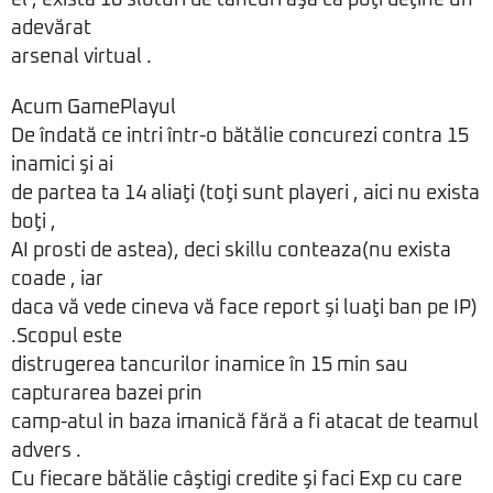
el , exista 10 sloturi de tancuri aşa ca poţi deţine un
adevărat
arsenal virtual .
Acum GamePlayul
De îndată ce intri într-o bătălie concurezi contra 15
inamici şi ai
de partea ta 14 aliaţi (toţi sunt playeri , aici nu exista
boţi ,
AI prosti de astea), deci skillu conteaza(nu exista
coade , iar
daca vă vede cineva vă face report şi luaţi ban pe IP)
.Scopul este
distrugerea tancurilor inamice în 15 min sau
capturarea bazei prin
camp-atul in baza imanică fără a fi atacat de teamul
advers .
Cu fiecare bătălie câştigi credite şi faci Exp cu care