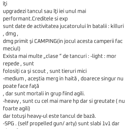
îţi
upgradezi tancul sau îţi iei unul mai
performant.Creditele si exp
sunt date de activitatea jucatorului în batalii : killuri
, dmg ,
dmg primit şi CAMPING(in jocul acesta camperii fac
meciul)
Exista mai multe „clase ” de tancuri : -light : mor
repede , sunt
folosiţi ca şi scout , sunt tieruri mici
-medium , aceştia merg in haită , doarece singur nu
poate face faţă
, dar sunt mortali in grup fiind agili.
-heavy , sunt cu cel mai mare hp dar si greutate ( nu
foarte agili)
dar totuşi heavy-ul este tancul de bază.
-SPG . (self propelled gun/ arty) sunt slabi 1v1 dar